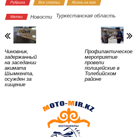
Рубрика
Все статьи
Жизнь на юге
at
c
tt
n
e
.R
er
р
s
e
er
o
gr
u
а
Туркестанская область
Новости
Метки
A
b
kl
a
в
p
o
a
m
и
p
o
ss
ть
Чиновник,
Профилактическое
k
ni
задержанный
мероприятие
ki
на заседании
провели
акимата
полицейские в
Шымкента,
Толебийском
осужден за
районе
хищение