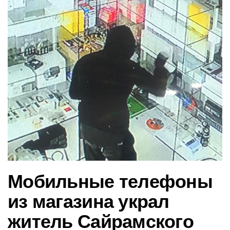
в
и
г
а
ц
и
ю
Мобильные телефоны
из магазина украл
житель Сайрамского