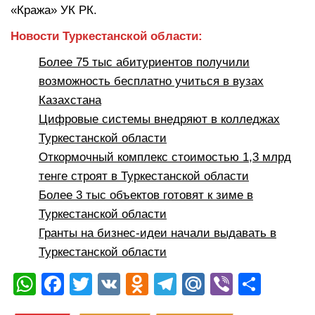
«Кража» УК РК.
Новости Туркестанской области:
Более 75 тыс абитуриентов получили
возможность бесплатно учиться в вузах
Казахстана
Цифровые системы внедряют в колледжах
Туркестанской области
Откормочный комплекс стоимостью 1,3 млрд
тенге строят в Туркестанской области
Более 3 тыс объектов готовят к зиме в
Туркестанской области
Гранты на бизнес-идеи начали выдавать в
Туркестанской области
W
F
T
V
O
T
M
Vi
О
h
a
wi
K
d
el
ail
b
тп