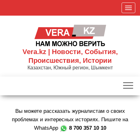
Skip
П
to
о
the
к
content
а
з
а
Vera.kz | Новости, События,
т
Происшествия, Истории
ь
Казахстан, Южный регион, Шымкент
/
С
к
р
ы
Вы можете рассказать журналистам о своих
т
ь
проблемах и интересных историях. Пишите на
н
WhatsApp
8 700 357 10 10
а