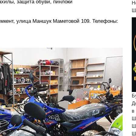
бахилы, защита обуви, пинлоки
H
Ш
ымкент, улица Маншук Маметовой 109. Телефоны:
Б
Д
в
Ш
Ш
Ш