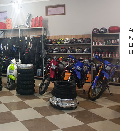
A
К
Ш
Ш