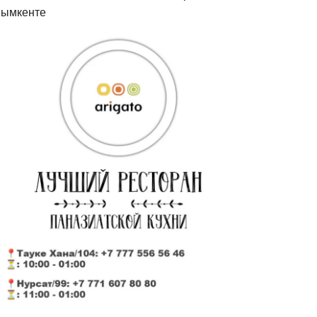
ымкенте