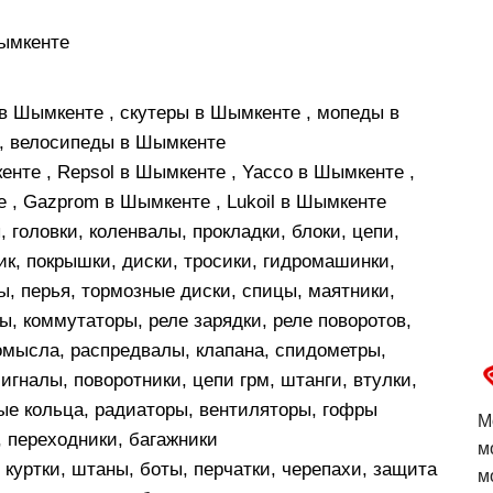
Шымкенте
в Шымкенте , скутеры в Шымкенте , мопеды в
, велосипеды в Шымкенте
нте , Repsol в Шымкенте , Yacco в Шымкенте ,
е , Gazprom в Шымкенте , Lukoil в Шымкенте
головки, коленвалы, прокладки, блоки, цепи,
ик, покрышки, диски, тросики, гидромашинки,
ы, перья, тормозные диски, спицы, маятники,
ы, коммутаторы, реле зарядки, реле поворотов,
омысла, распредвалы, клапана, спидометры,
игналы, поворотники, цепи грм, штанги, втулки,
ные кольца, радиаторы, вентиляторы, гофры
М
 переходники, багажники
м
куртки, штаны, боты, перчатки, черепахи, защита
м