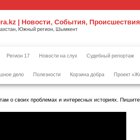
ra.kz | Новости, События, Происшествия
захстан, Южный регион, Шымкент
Регион 17
Новости на слух
Судебный репортаж
шное дело
Полезности
Корзина добра
Проект «Жи
там о своих проблемах и интересных историях. Пишит