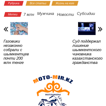
Рубрика
Все статьи
Жизнь на юге
at
c
tt
n
e
.R
er
р
s
e
er
o
gr
u
а
Мужчина
Субсидии
7 млн
Новости
Метки
A
b
kl
a
в
p
o
a
m
и
p
o
ss
ть
Газовики
Суд поддержал
k
ni
незаконно
лишение
ki
собрали с
шымкентского
шымкентцев
чиновника
почти 200
казахстанского
млн тенге
гражданства