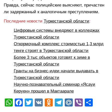
Правда, сейчас полицейские выясняют, причастен
ли задержанный к аналогичным преступлениям.
Последние новости
Туркестанской области
:
Цифровые системы внедряют в колледжах
Туркестанской области
Откормочный комплекс стоимостью 1,3 млрд
тенге строят в Туркестанской области
Более 3 тыс объектов готовят к зиме в
Туркестанской области
Гранты на бизнес-идеи начали выдавать в
Туркестанской области
Научно-познавательный семинар «Ясауи
Керуен» прошел в Мактаарале
W
F
T
V
O
T
M
Vi
О
h
a
wi
K
d
el
ail
b
тп