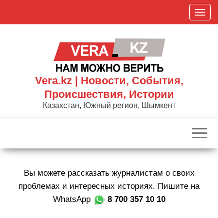
Skip
П
to
о
the
к
content
а
з
а
Vera.kz | Новости, События,
т
Происшествия, Истории
ь
Казахстан, Южный регион, Шымкент
/
С
к
р
ы
Вы можете рассказать журналистам о своих
т
ь
проблемах и интересных историях. Пишите на
н
WhatsApp
8 700 357 10 10
а