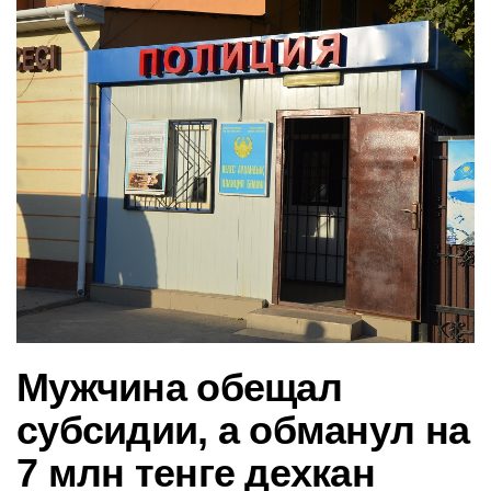
в
и
г
а
ц
и
ю
Мужчина обещал
субсидии, а обманул на
7 млн тенге дехкан