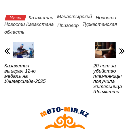
Судебный репортаж
s
e
er
o
gr
u
а
A
b
kl
a
в
Манастырский
Казахстан
Новости
Метки
Новости Казахстана
Туркестанская
p
o
a
m
и
Приговор
область
p
o
ss
ть
k
ni
ki
Казахстан
20 лет за
выиграл 12-ю
убийство
медаль на
племянницы
Универсиаде-2025
получила
жительница
Шымкента