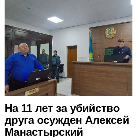
в
и
г
а
ц
и
ю
На 11 лет за убийство
друга осужден Алексей
Манастырский