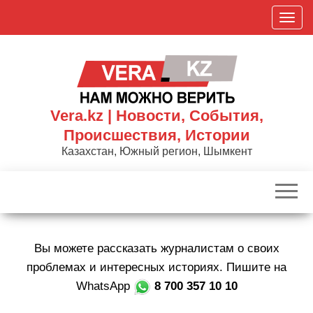
Skip
П
to
о
the
к
content
а
з
а
Vera.kz | Новости, События,
т
Происшествия, Истории
ь
Казахстан, Южный регион, Шымкент
/
С
к
р
ы
Вы можете рассказать журналистам о своих
т
ь
проблемах и интересных историях. Пишите на
н
WhatsApp
8 700 357 10 10
а