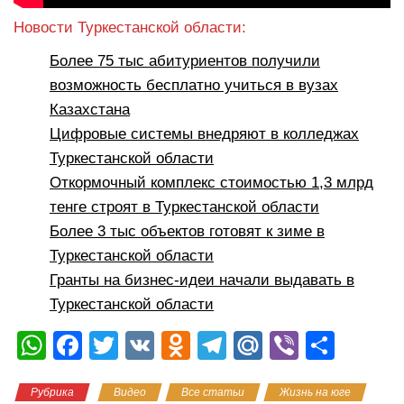
Новости Туркестанской области:
Более 75 тыс абитуриентов получили
возможность бесплатно учиться в вузах
Казахстана
Цифровые системы внедряют в колледжах
Туркестанской области
Откормочный комплекс стоимостью 1,3 млрд
тенге строят в Туркестанской области
Более 3 тыс объектов готовят к зиме в
Туркестанской области
Гранты на бизнес-идеи начали выдавать в
Туркестанской области
W
F
T
V
O
T
M
Vi
О
h
a
wi
K
d
el
ail
b
тп
Рубрика
Видео
Все статьи
Жизнь на юге
at
c
tt
n
e
.R
er
р