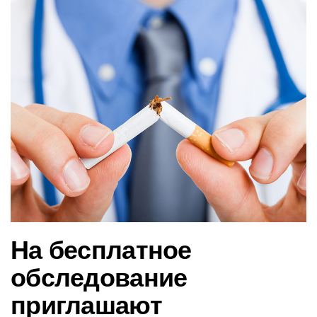
в
и
г
а
ц
и
ю
На бесплатное
обследование
приглашают