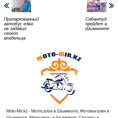
p
o
ss
ть
k
ni
Припаркованный
Сабантуй
ki
автобус едва
пройдет в
не задавил
Шымкенте
своего
владельца
Moto-Mir.kz - Мотосалон в Шымкенте, Мотомагазин в
Шымкенте, Мотоциклы в Шымкенте, Скутеры в