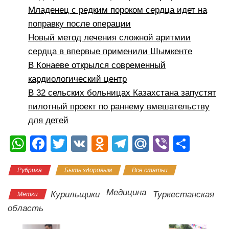
Младенец с редким пороком сердца идет на
поправку после операции
Новый метод лечения сложной аритмии
сердца в впервые применили Шымкенте
В Конаеве открылся современный
кардиологический центр
В 32 сельских больницах Казахстана запустят
пилотный проект по раннему вмешательству
для детей
W
F
T
V
O
T
M
Vi
О
h
a
wi
K
d
el
ail
b
тп
Рубрика
Быть здоровым
Все статьи
at
c
tt
n
e
.R
er
р
s
e
er
o
gr
u
а
Медицина
Курильщики
Туркестанская
Метки
A
b
kl
a
в
область
p
o
a
m
и