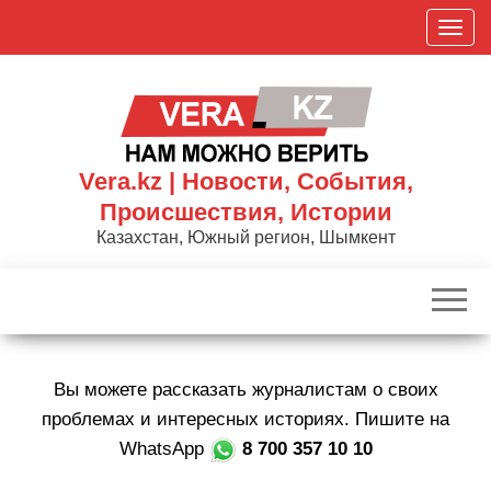
Skip
П
to
о
the
к
content
а
з
а
Vera.kz | Новости, События,
т
Происшествия, Истории
ь
Казахстан, Южный регион, Шымкент
/
С
к
р
ы
Вы можете рассказать журналистам о своих
т
ь
проблемах и интересных историях. Пишите на
н
WhatsApp
8 700 357 10 10
а