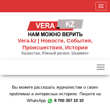
Skip
П
to
о
the
к
content
а
з
а
Vera.kz | Новости, События,
т
Происшествия, Истории
ь
Казахстан, Южный регион, Шымкент
/
С
к
р
ы
Вы можете рассказать журналистам о своих
т
ь
проблемах и интересных историях. Пишите на
н
WhatsApp
8 700 357 10 10
а