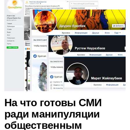
в
и
г
а
ц
и
ю
На что готовы СМИ
ради манипуляции
общественным