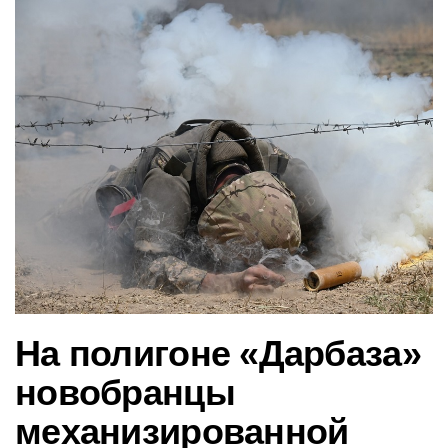
в
и
г
а
ц
и
ю
На полигоне «Дарбаза»
новобранцы
механизированной