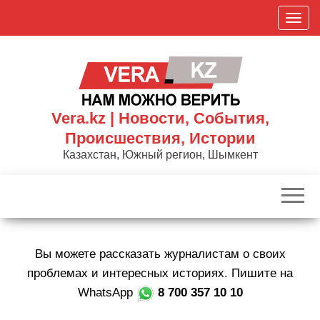
Skip
П
to
о
the
к
content
а
з
а
Vera.kz | Новости, События,
т
Происшествия, Истории
ь
Казахстан, Южный регион, Шымкент
/
С
к
р
ы
Вы можете рассказать журналистам о своих
т
ь
проблемах и интересных историях. Пишите на
н
WhatsApp
8 700 357 10 10
а