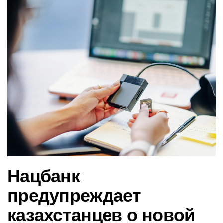
в
и
г
а
ц
и
ю
Нацбанк
предупреждает
казахстанцев о новой