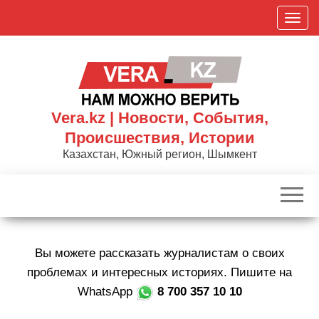
Skip
П
to
о
the
к
content
а
з
а
Vera.kz | Новости, События,
т
Происшествия, Истории
ь
Казахстан, Южный регион, Шымкент
/
С
к
р
ы
Вы можете рассказать журналистам о своих
т
ь
проблемах и интересных историях. Пишите на
н
WhatsApp
8 700 357 10 10
а