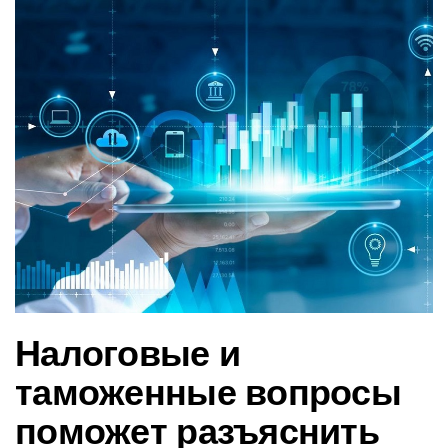
в
и
г
а
ц
и
ю
Налоговые и
таможенные вопросы
поможет разъяснить