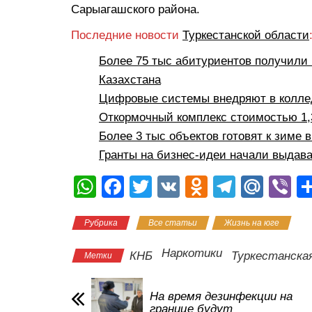
Сарыагашского района.
Последние новости
Туркестанской области
Более 75 тыс абитуриентов получили 
Казахстана
Цифровые системы внедряют в коллед
Откормочный комплекс стоимостью 1,3
Более 3 тыс объектов готовят к зиме 
Гранты на бизнес-идеи начали выдава
W
F
T
V
O
T
M
Vi
h
a
wi
K
d
el
ail
b
Рубрика
Все статьи
Жизнь на юге
at
c
tt
n
e
.R
er
s
e
er
o
gr
u
Наркотики
КНБ
Туркестанска
Метки
A
b
kl
a
p
o
a
m
На время дезинфекции на
границе будут