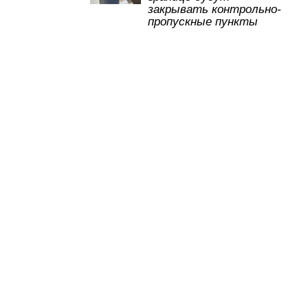
p
o
ss
закрывать контрольно-
пропускные пункты
k
ni
ki