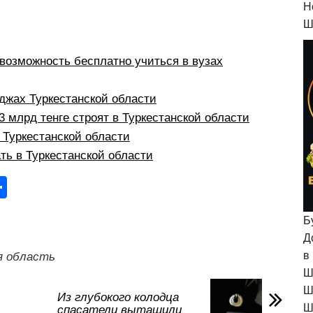
H
Ш
:
возможность бесплатно учиться в вузах
жах Туркестанской области
 млрд тенге строят в Туркестанской области
в Туркестанской области
ть в Туркестанской области
О
тп
Б
р
Д
а
в
я область
в
Ш
Ш
и
Из глубокого колодца
Ш
спасатели вытащили