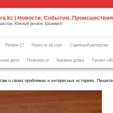
ra.kz | Новости, События, Происшествия
захстан, Южный регион, Шымкент
Регион 17
Новости на слух
Судебный репортаж
шное дело
Полезности
Корзина добра
Проект «Жи
там о своих проблемах и интересных историях. Пишит