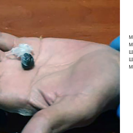
M
М
Ш
Ш
М