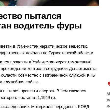
ество пытался
стан водитель фуры
овезти в Узбекистан наркотическое вещество,
дарственных доходов по Туркестанской области.
тался провезти в Узбекистан через таможенный
 прохождении контроля сотрудники Департамента
й области совместно с Пограничной службой КНБ
а служебная собака.
я пытался провезти сверток. В нем оказался
М
которого составил 1,1949 гр.
м
м
 расследование. Материалы переданы в РОВД