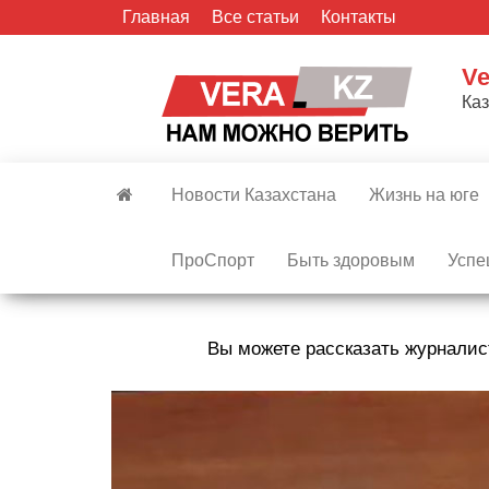
Skip
Главная
Все статьи
Контакты
to
the
Ve
content
Ка
Новости Казахстана
Жизнь на юге
ПроСпорт
Быть здоровым
Успе
Вы можете рассказать журналис