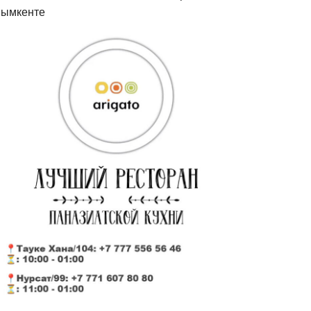
ымкенте