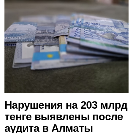
в
и
г
а
ц
и
ю
Нарушения на 203 млрд
тенге выявлены после
аудита в Алматы