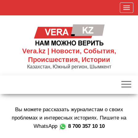
Skip
П
to
о
the
к
content
а
з
а
Vera.kz | Новости, События,
т
Происшествия, Истории
ь
Казахстан, Южный регион, Шымкент
/
С
к
р
ы
Вы можете рассказать журналистам о своих
т
ь
проблемах и интересных историях. Пишите на
н
WhatsApp
8 700 357 10 10
а