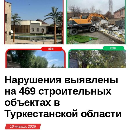
в
и
г
а
ц
и
ю
Нарушения выявлены
на 469 строительных
объектах в
Туркестанской области
10 января, 2026