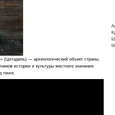
A
К
Ш
Ш
 (Цитадель) — археологический объект страны,
ников истории и культуры местного значения.
 тенге.