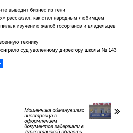
те выводит бизнес из тени
рх» рассказал, как стал народным любимцем
пила к изучению жалоб госорганов и владельцев
военную технику
оиграло суд уволенному директору школы № 143
О
тп
р
а
в
и
Мошенника обманувшего
иностранца с
ть
оформлением
документов задержали в
Туркестанской области