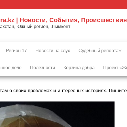
ra.kz | Новости, События, Происшествия
захстан, Южный регион, Шымкент
Регион 17
Новости на слух
Судебный репортаж
шное дело
Полезности
Корзина добра
Проект «Жи
там о своих проблемах и интересных историях. Пишит