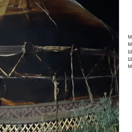
M
М
Ш
Ш
М