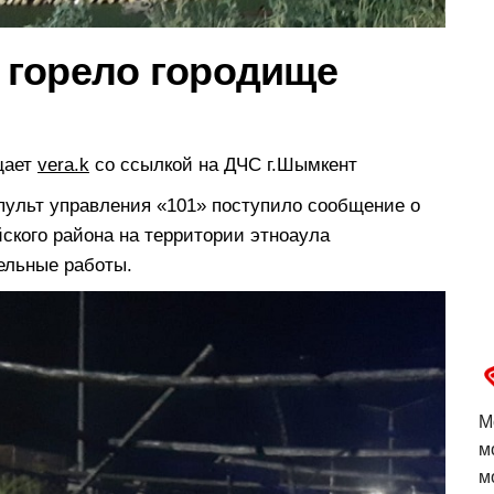
 горело городище
щает
vera.k
со ссылкой на ДЧС г.Шымкент
а пульт управления «101» поступило сообщение о
ского района на территории этноаула
ельные работы.
М
м
м