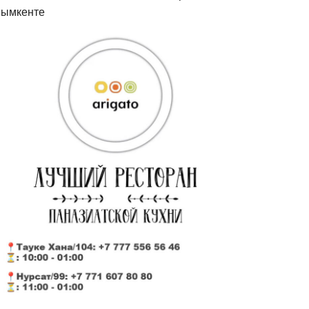
ымкенте