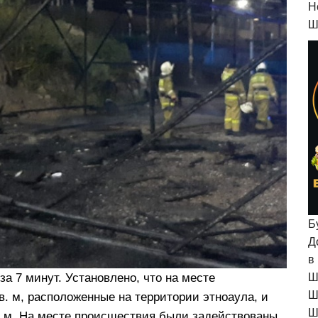
H
Ш
Б
Д
в
а 7 минут. Установлено, что на месте
Ш
Ш
. м, расположенные на территории этноаула, и
Ш
. м. На месте происшествия были задействованы