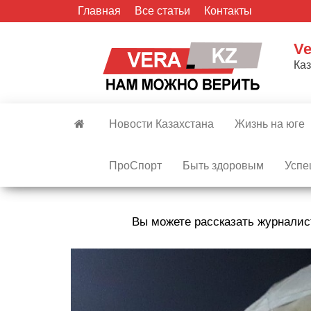
Skip
Главная
Все статьи
Контакты
to
the
Ve
content
Ка
Новости Казахстана
Жизнь на юге
ПроСпорт
Быть здоровым
Успе
Вы можете рассказать журналис