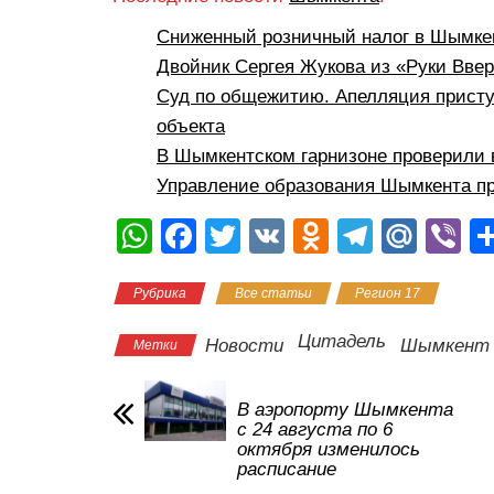
Сниженный розничный налог в Шымкен
Двойник Сергея Жукова из «Руки Вве
Суд по общежитию. Апелляция присту
объекта
В Шымкентском гарнизоне проверили 
Управление образования Шымкента пр
W
F
T
V
O
T
M
Vi
h
a
wi
K
d
el
ail
b
Рубрика
Все статьи
Регион 17
at
c
tt
n
e
.R
er
s
e
er
o
gr
u
Цитадель
Новости
Шымкент
Метки
A
b
kl
a
p
o
a
m
В аэропорту Шымкента
с 24 августа по 6
p
o
ss
октября изменилось
расписание
k
ni