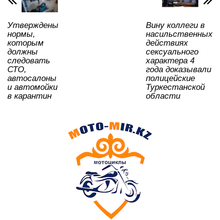
p
o
ss
ть
k
ni
Утверждены
Вину коллеги в
ki
нормы,
насильственных
которым
действиях
должны
сексуального
следовать
характера 4
СТО,
года доказывали
автосалоны
полицейские
и автомойки
Туркестанской
в карантин
области