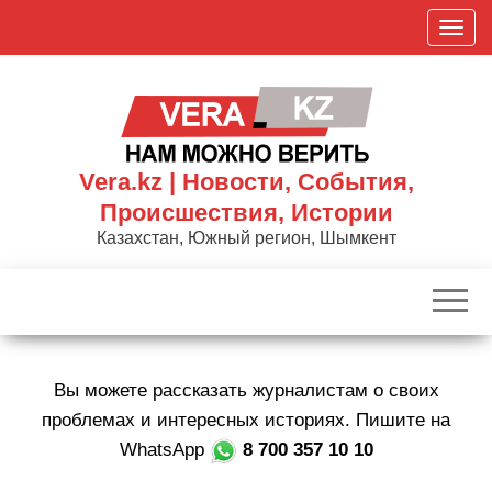
Skip
П
to
о
the
к
content
а
з
а
Vera.kz | Новости, События,
т
Происшествия, Истории
ь
Казахстан, Южный регион, Шымкент
/
С
к
р
ы
Вы можете рассказать журналистам о своих
т
ь
проблемах и интересных историях. Пишите на
н
WhatsApp
8 700 357 10 10
а