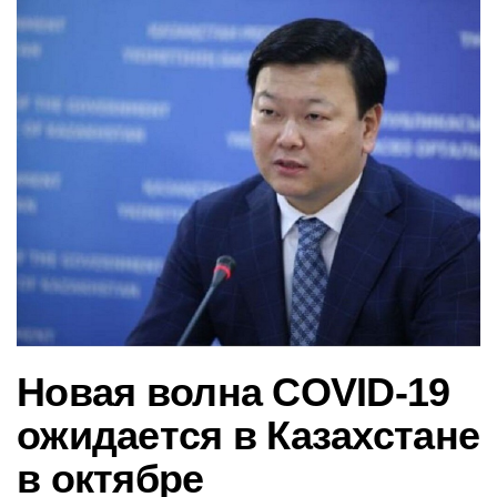
в
и
г
а
ц
и
ю
Новая волна COVID-19
ожидается в Казахстане
в октябре