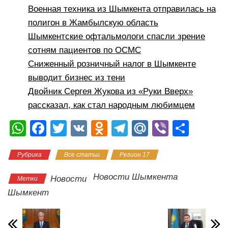
Военная техника из Шымкента отправилась на
полигон в Жамбылскую область
Шымкентские офтальмологи спасли зрение
сотням пациентов по ОСМС
Сниженный розничный налог в Шымкенте
выводит бизнес из тени
Двойник Сергея Жукова из «Руки Вверх»
рассказал, как стал народным любимцем
W
F
T
V
O
T
M
Vi
О
h
a
wi
K
d
el
ail
b
тп
Рубрика
Все статьи
Регион 17
at
c
tt
n
e
.R
er
р
s
e
er
o
gr
u
а
Новости Шымкента
Новости
Метки
A
b
kl
a
в
Шымкент
p
o
a
m
и
p
o
ss
ть