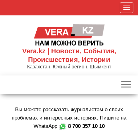
Skip
П
to
о
the
к
content
а
з
а
Vera.kz | Новости, События,
т
Происшествия, Истории
ь
Казахстан, Южный регион, Шымкент
/
С
к
р
ы
Вы можете рассказать журналистам о своих
т
ь
проблемах и интересных историях. Пишите на
н
WhatsApp
8 700 357 10 10
а