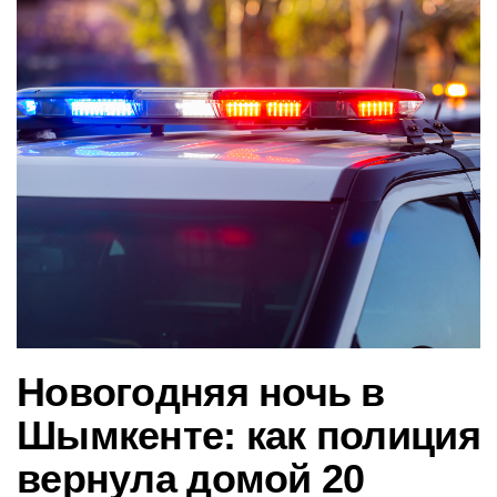
в
и
г
а
ц
и
ю
Новогодняя ночь в
Шымкенте: как полиция
вернула домой 20