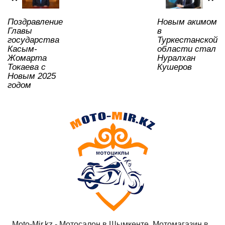
k
ni
Поздравление
Новым акимом
ki
Главы
в
государства
Туркестанской
Касым-
области стал
Жомарта
Нуралхан
Токаева с
Кушеров
Новым 2025
годом
Moto-Mir.kz - Мотосалон в Шымкенте, Мотомагазин в