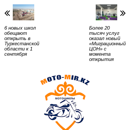
A
b
kl
a
в
p
o
a
m
и
p
o
ss
ть
6 новых школ
Более 20
k
ni
обещают
тысяч услуг
ki
открыть в
оказал новый
Туркестанской
«Миграционный
области к 1
ЦОН» с
сентября
момента
открытия