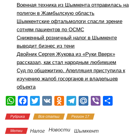
Военная техника из Шымкента отправилась на
полигон в Жамбылскую область
Шымкентские офтальмологи спасли зрение
сотням пациентов по ОСМС
Сниженный розничный налог в Шымкенте
выводит бизнес из тени
Двойник Сергея Жукова из «Руки Вверх»
рассказал, как стал народным любимцем
Суд по общежитию. Апелляция приступила к
изучению жалоб госорганов и владельцев
объекта
W
F
T
V
O
T
M
Vi
О
h
a
wi
K
d
el
ail
b
тп
Рубрика
Все статьи
Регион 17
at
c
tt
n
e
.R
er
р
s
e
er
o
gr
u
а
Новости
Налог
Шымкент
Метки