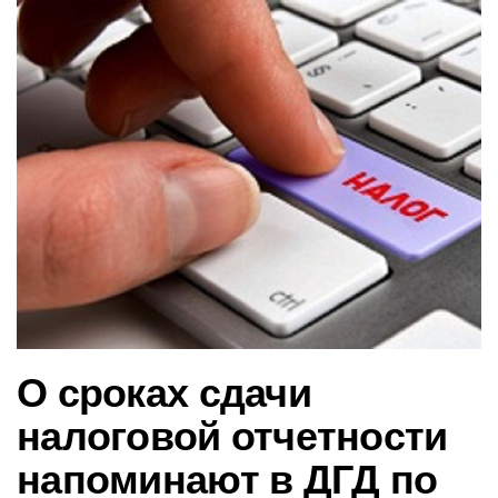
в
и
г
а
ц
и
ю
О сроках сдачи
налоговой отчетности
напоминают в ДГД по