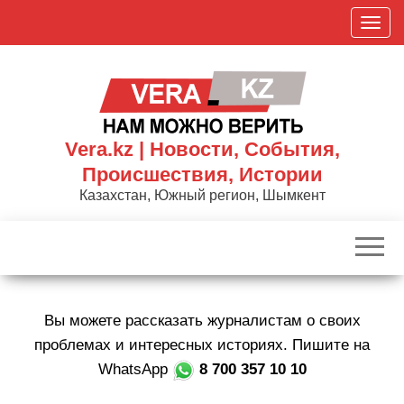
Skip
П
to
о
the
к
content
а
з
а
Vera.kz | Новости, События,
т
Происшествия, Истории
ь
Казахстан, Южный регион, Шымкент
/
С
к
р
ы
Вы можете рассказать журналистам о своих
т
ь
проблемах и интересных историях. Пишите на
н
WhatsApp
8 700 357 10 10
а