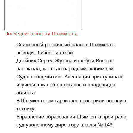
Последние новости Шымкента:
Сниженный розничный налог в Шымкенте
выводит бизнес из тени
Двойник Сергея Жукова из «Руки Вверх»
рассказал, как стал народным любимцем
Суд по общежитию. Апелляция приступила к
изучению жалоб госорганов и владельцев
объекта
В Шымкентском гарнизоне проверили военную
технику
Управление образования Шымкента проиграло
суд уволенному директору школы № 143