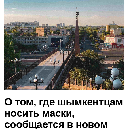
в
и
г
а
ц
и
ю
О том, где шымкентцам
носить маски,
сообщается в новом