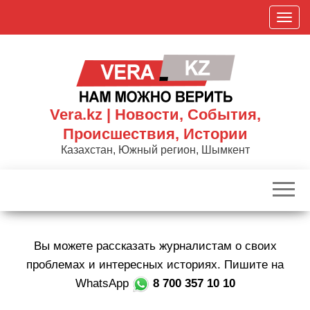
Skip
П
to
о
the
к
content
а
з
а
Vera.kz | Новости, События,
т
Происшествия, Истории
ь
Казахстан, Южный регион, Шымкент
/
С
к
р
ы
Вы можете рассказать журналистам о своих
т
ь
проблемах и интересных историях. Пишите на
н
WhatsApp
8 700 357 10 10
а