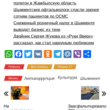
полигон в Жамбылскую область
Шымкентские офтальмологи спасли зрение
сотням пациентов по ОСМС
Сниженный розничный налог в Шымкенте
выводит бизнес из тени
Двойник Сергея Жукова из «Руки Вверх»
рассказал, как стал народным любимцем
W
F
T
V
O
T
M
Vi
О
h
a
wi
K
d
el
ail
b
тп
Рубрика
Все статьи
Регион 17
at
c
tt
n
e
.R
er
р
s
e
er
o
gr
u
а
Культура
Антикоррупция
Шымкент
Метки
A
b
kl
a
в
p
o
a
m
и
p
o
ss
ть
На
Заасфальтировали
k
ni