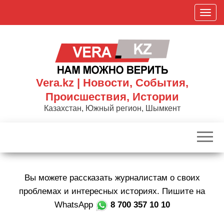
Skip
П
to
о
the
к
content
а
з
а
Vera.kz | Новости, События,
т
Происшествия, Истории
ь
Казахстан, Южный регион, Шымкент
/
С
к
р
ы
Вы можете рассказать журналистам о своих
т
ь
проблемах и интересных историях. Пишите на
н
WhatsApp
8 700 357 10 10
а