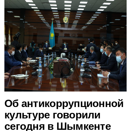
в
и
г
а
ц
и
ю
Об антикоррупционной
культуре говорили
сегодня в Шымкенте