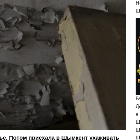
H
Ш
Б
Д
в
Ш
Ш
вье. Потом приехала в Шымкент ухаживать
Ш