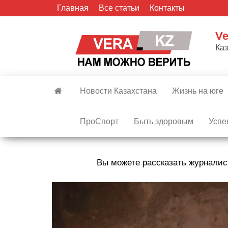
Skip
Главная
Все статьи
Контакты
to
the
Ve
content
Ка
Новости Казахстана
Жизнь на юге
ПроСпорт
Быть здоровым
Успе
Вы можете рассказать журналис