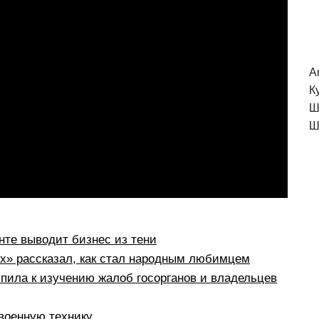
A
К
Ш
Ш
те выводит бизнес из тени
рх» рассказал, как стал народным любимцем
пила к изучению жалоб госорганов и владельцев
военную технику