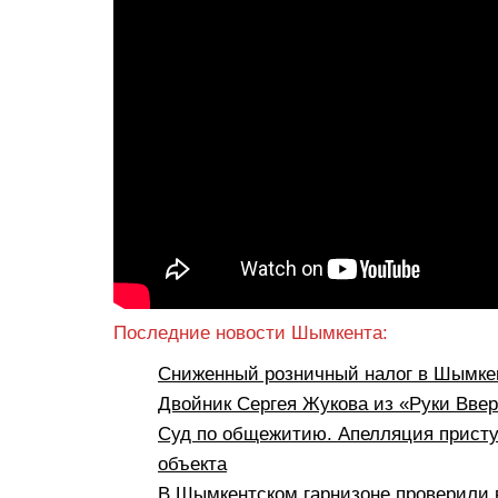
Последние новости Шымкента:
Сниженный розничный налог в Шымкен
Двойник Сергея Жукова из «Руки Вве
Суд по общежитию. Апелляция присту
объекта
В Шымкентском гарнизоне проверили 