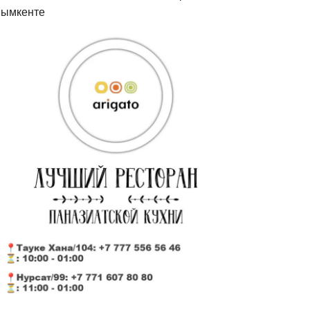
ымкенте