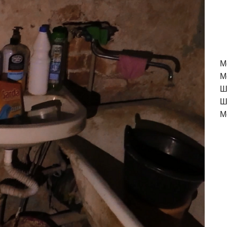
M
М
Ш
Ш
М