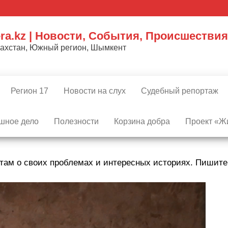
ra.kz | Новости, События, Происшествия
захстан, Южный регион, Шымкент
Регион 17
Новости на слух
Судебный репортаж
шное дело
Полезности
Корзина добра
Проект «Жи
там о своих проблемах и интересных историях. Пишит