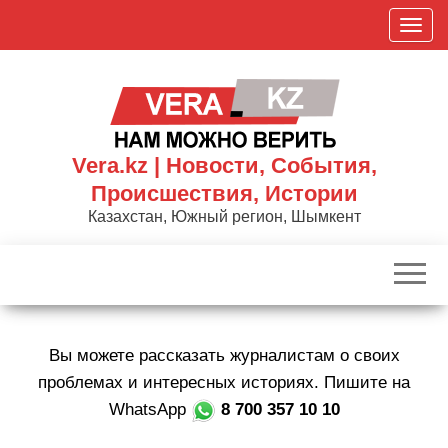
Skip
П
to
о
the
к
content
а
з
а
Vera.kz | Новости, События,
т
Происшествия, Истории
ь
Казахстан, Южный регион, Шымкент
/
С
к
р
ы
Вы можете рассказать журналистам о своих
т
ь
проблемах и интересных историях. Пишите на
н
WhatsApp
8 700 357 10 10
а