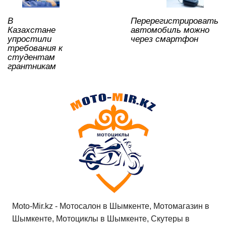
p
o
ss
ть
В
Перерегистрировать
k
ni
Казахстане
автомобиль можно
ki
упростили
через смартфон
требования к
студентам
грантникам
Moto-Mir.kz - Мотосалон в Шымкенте, Мотомагазин в
Шымкенте, Мотоциклы в Шымкенте, Скутеры в