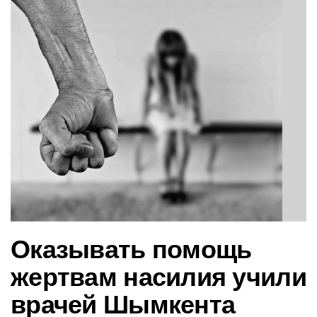
в
и
г
а
ц
и
ю
Оказывать помощь
жертвам насилия учили
врачей Шымкента