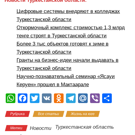
Новости Туркестанской области:
Цифровые системы внедряют в колледжах
Туркестанской области
Откормочный комплекс стоимостью 1,3 млрд
тенге строят в Туркестанской области
Более 3 тыс объектов готовят к зиме в
Туркестанской области
Гранты на бизнес-идеи начали выдавать в
Туркестанской области
Научно-познавательный семинар «Ясауи
Керуен» прошел в Мактаарале
W
F
T
V
O
T
M
Vi
О
h
a
wi
K
d
el
ail
b
тп
Рубрика
Все статьи
Жизнь на юге
at
c
tt
n
e
.R
er
р
s
e
er
o
gr
u
а
Туркестанская область
Новости
Метки