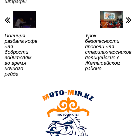
A
b
kl
a
в
штрафы
p
o
a
m
и
p
o
ss
ть
k
ni
Полиция
Урок
ki
раздала кофе
безопасности
для
провели для
бодрости
старшеклассников
водителям
полицейские в
во время
Жетысайском
ночного
районе
рейда