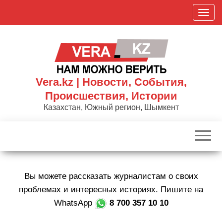
Skip
П
to
о
the
к
content
а
з
а
Vera.kz | Новости, События,
т
Происшествия, Истории
ь
Казахстан, Южный регион, Шымкент
/
С
к
р
ы
Вы можете рассказать журналистам о своих
т
ь
проблемах и интересных историях. Пишите на
н
WhatsApp
8 700 357 10 10
а