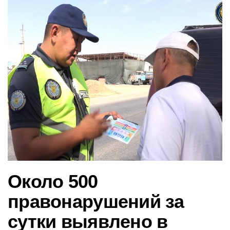
в
и
г
а
ц
и
ю
Около 500
правонарушений за
сутки выявлено в