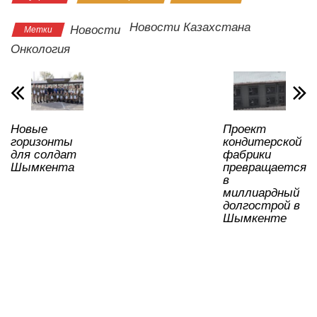
at
c
tt
n
e
.R
er
р
s
e
er
o
gr
u
а
Новости Казахстана
Новости
Метки
A
b
kl
a
в
Онкология
p
o
a
m
и
p
o
ss
ть
k
ni
Новые
Проект
ki
горизонты
кондитерской
для солдат
фабрики
Шымкента
превращается
в
миллиардный
долгострой в
Шымкенте