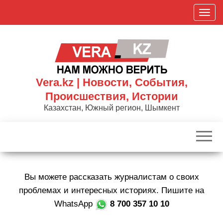
Skip
П
to
о
the
к
content
а
з
а
Vera.kz | Новости, События,
т
Происшествия, Истории
ь
Казахстан, Южный регион, Шымкент
/
С
к
р
ы
Вы можете рассказать журналистам о своих
т
ь
проблемах и интересных историях. Пишите на
н
WhatsApp
8 700 357 10 10
а