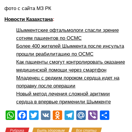
фото с сайта МЗ РК
Новости Казахстана
:
Шымкентские офтальмологи спасли зрение
сотням пациентов по ОСМС
Более 400 жителей Шымкента после инсульта
прошли реабилитацию по ОСМС
Как пациенты смогут контролировать оказание
медицинской помощи через смартфон
Младенец с редким пороком сердца идет на
поправку после операции
Новый метод лечения сложной аритмии
сердца в впервые применили Шымкенте
W
F
T
V
O
T
M
Vi
О
h
a
wi
K
d
el
ail
b
тп
Рубрика
Быть здоровым
Все статьи