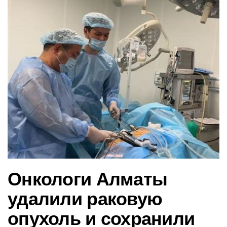
в
и
г
а
ц
и
ю
Онкологи Алматы
удалили раковую
опухоль и сохранили