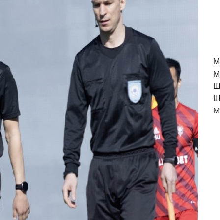
M
М
Ш
Ш
М