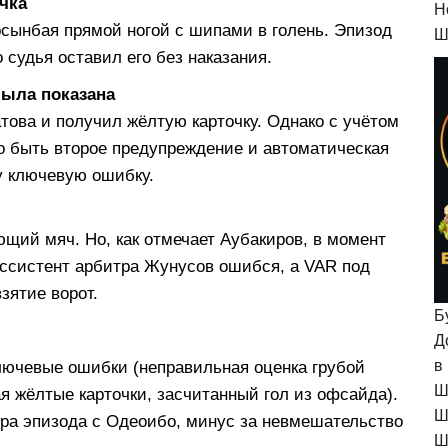
чка
H
сынбая прямой ногой с шипами в голень. Эпизод
Ш
 судья оставил его без наказания.
была показана
това и получил жёлтую карточку. Однако с учётом
о быть второе предупреждение и автоматическая
у ключевую ошибку.
ий мяч. Но, как отмечает Аубакиров, в момент
Ассистент арбитра Жунусов ошибся, а VAR под
зятие ворот.
Б
Д
в
лючевые ошибки (неправильная оценка грубой
Ш
я жёлтые карточки, засчитанный гол из офсайда).
Ш
ра эпизода с Одеоибо, минус за невмешательство
Ш