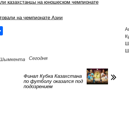
али казахстанцы на юношеском чемпионате
товали на чемпионате Азии
О
A
К
тп
Ш
р
Ш
а
Сегодня
 Шымкента
в
и
Финал Кубка Казахстана
по футболу оказался под
ть
подозрением