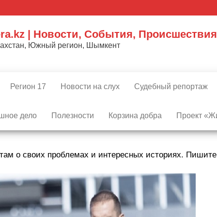
ra.kz | Новости, События, Происшествия
захстан, Южный регион, Шымкент
Регион 17
Новости на слух
Судебный репортаж
шное дело
Полезности
Корзина добра
Проект «Жи
там о своих проблемах и интересных историях. Пишит