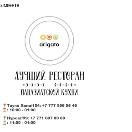
ымкенте