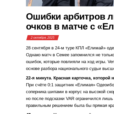
Ошибки арбитров 
очков в матче с «Е
2 октября, 2025
28 сентября в 24-м туре КПЛ «Елимай» оде
Однако матч в Семее запомнился не только
ошибок, которые повлияли на ход игры. Ve
основе разбора национального судьи высш
22-я минута. Красная карточка, которой 
При счёте 0:1 защитник «Елимая» Одеоибо
соперника шипами в корпус на высокой ск
но после подсказки VAR ограничился лишь
правильным решением была бы прямая кра