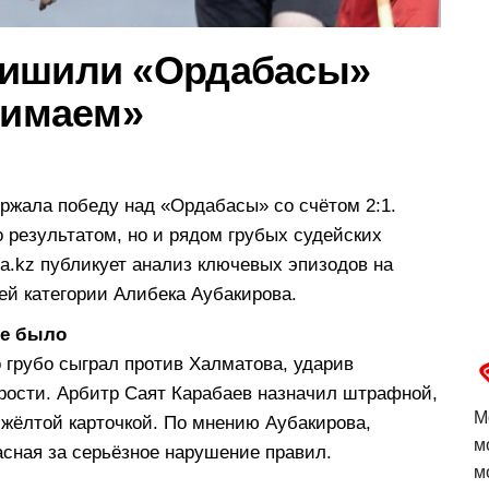
лишили «Ордабасы»
лимаем»
ржала победу над «Ордабасы» со счётом 2:1.
 результатом, но и рядом грубых судейских
ra.kz публикует анализ ключевых эпизодов на
ей категории Алибека Аубакирова.
не было
 грубо сыграл против Халматова, ударив
орости. Арбитр Саят Карабаев назначил штрафной,
М
 жёлтой карточкой. По мнению Аубакирова,
м
сная за серьёзное нарушение правил.
м