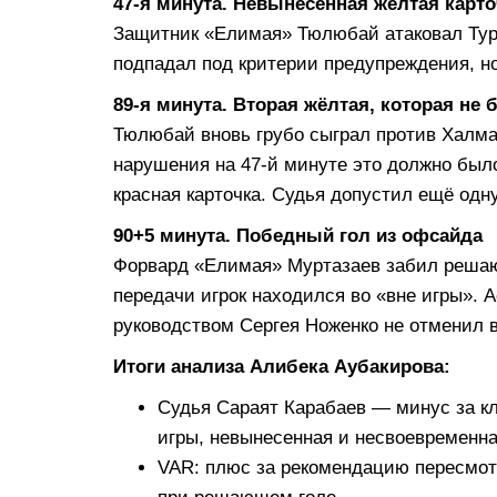
47-я минута. Невынесенная жёлтая карто
Защитник «Елимая» Тюлюбай атаковал Тур
подпадал под критерии предупреждения, но
89-я минута. Вторая жёлтая, которая не 
Тюлюбай вновь грубо сыграл против Халма
нарушения на 47-й минуте это должно был
красная карточка. Судья допустил ещё одн
90+5 минута. Победный гол из офсайда
Форвард «Елимая» Муртазаев забил решающ
передачи игрок находился во «вне игры». 
руководством Сергея Ноженко не отменил в
Итоги анализа Алибека Аубакирова:
Судья Сараят Карабаев — минус за к
игры, невынесенная и несвоевременна
VAR: плюс за рекомендацию пересмот