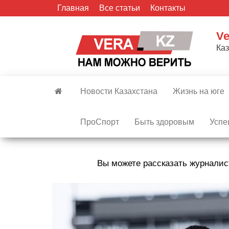
Skip
Главная
Все статьи
Контакты
to
the
Ve
content
Ка
Новости Казахстана
Жизнь на юге
ПроСпорт
Быть здоровым
Успе
Вы можете рассказать журналис