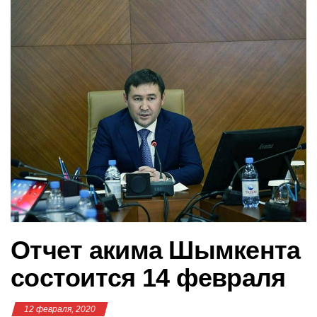
в
и
г
а
ц
и
ю
Отчет акима Шымкента
состоится 14 февраля
12 февраля, 2020