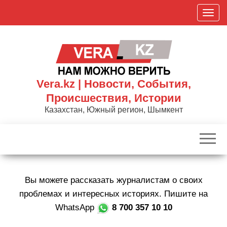
Skip
П
to
о
the
к
content
а
з
а
Vera.kz | Новости, События,
т
Происшествия, Истории
ь
Казахстан, Южный регион, Шымкент
/
С
к
р
ы
Вы можете рассказать журналистам о своих
т
ь
проблемах и интересных историях. Пишите на
н
WhatsApp
8 700 357 10 10
а