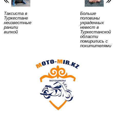
p
o
ss
ть
k
ni
Таксиста в
Больше
ki
Туркестане
половины
неизвестные
украденных
ранили
невест в
вилкой
Туркестанской
области
помирились с
похитителями