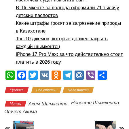
В Шымкенте за полгода оформили 71 тысячу
детских паспортов
Какие штрафы грозят за загрязнение природы
в Казахстане
Топ-10 джемов, которые должен закрыть
каждый шымкентец
iPhone 17 Pro Max: за что действительно стоит
платить в 2026 году
W
F
T
V
O
T
M
Vi
О
h
a
wi
K
d
el
ail
b
тп
Рубрика
Все статьи
Полезности
at
c
tt
n
e
.R
er
р
s
e
er
o
gr
u
а
Новости Шымкента
Аким Шымкента
Метки
A
b
kl
a
в
Отчет Акима
p
o
a
m
и