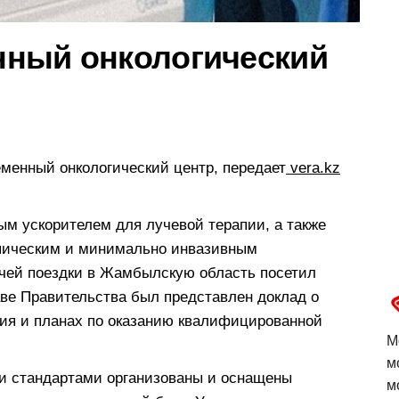
нный онкологический
еменный онкологический центр, передает
vera.kz
м ускорителем для лучевой терапии, а также
пическим и минимально инвазивным
очей поездки в Жамбылскую область посетил
ве Правительства был представлен доклад о
ия и планах по оказанию квалифицированной
М
м
и стандартами организованы и оснащены
м