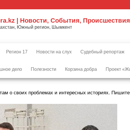
ra.kz | Новости, События, Происшествия
захстан, Южный регион, Шымкент
Регион 17
Новости на слух
Судебный репортаж
шное дело
Полезности
Корзина добра
Проект «Жи
там о своих проблемах и интересных историях. Пишит