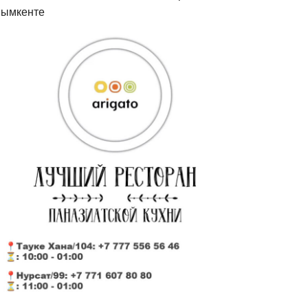
ымкенте