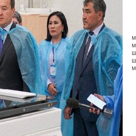
M
М
Ш
Ш
М