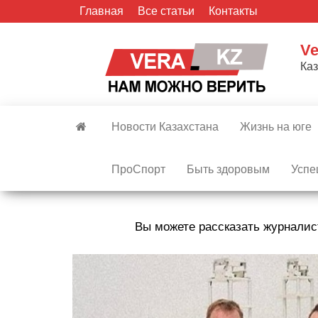
Skip
Главная
Все статьи
Контакты
to
the
Ve
content
Ка
Новости Казахстана
Жизнь на юге
ПроСпорт
Быть здоровым
Успе
Вы можете рассказать журналис