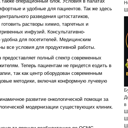
 также операционный блок. Условия в палатах
H
мфортные и удобные для пациентов. Так же здесь
Ш
центрального разведения цитостатиков,
готовить растворы химио, таргетных и
тривенных инфузий. Консультативно-
 удобна для посетителей. Медицинским
ны все условия для продуктивной работы.
аз предоставляет полный спектр современных
ителям. Теперь пациентам не придется ездить в
апии, так как центр оборудован современным
довые методики, включая конформную лучевую
Б
Д
динамичное развитие онкологической помощи за
в
ологической модернизации существующих клиник.
Ш
Ш
Ш