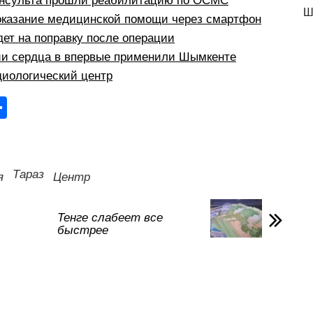
инсульта прошли реабилитацию по ОСМС
Ш
 оказание медицинской помощи через смартфон
ет на поправку после операции
ии сердца в впервые применили Шымкенте
диологический центр
О
тп
р
а
Тараз
я
Центр
в
и
Тенге слабеет все
быстрее
ть