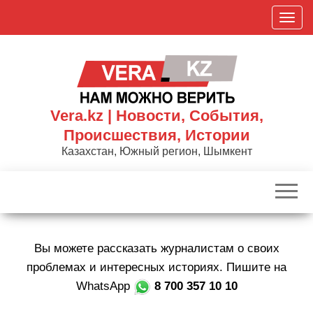
Skip
П
to
о
the
к
content
а
з
а
Vera.kz | Новости, События,
т
Происшествия, Истории
ь
Казахстан, Южный регион, Шымкент
/
С
к
р
ы
Вы можете рассказать журналистам о своих
т
ь
проблемах и интересных историях. Пишите на
н
WhatsApp
8 700 357 10 10
а