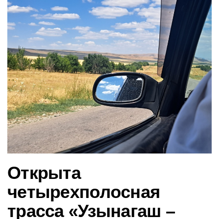
в
и
г
а
ц
и
ю
Открыта
четырехполосная
трасса «Узынагаш –