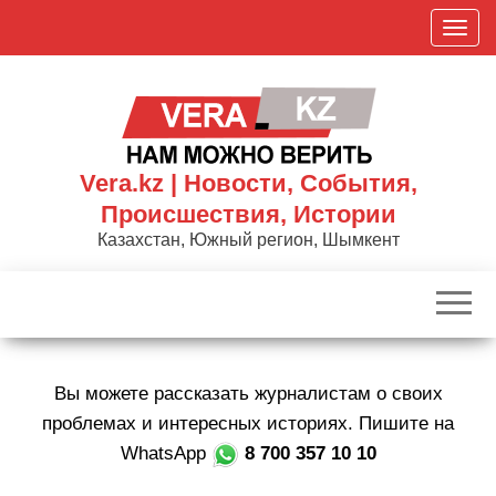
Skip
П
to
о
the
к
content
а
з
а
Vera.kz | Новости, События,
т
Происшествия, Истории
ь
Казахстан, Южный регион, Шымкент
/
С
к
р
ы
Вы можете рассказать журналистам о своих
т
ь
проблемах и интересных историях. Пишите на
н
WhatsApp
8 700 357 10 10
а