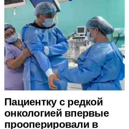
в
и
г
а
ц
и
ю
Пациентку с редкой
онкологией впервые
прооперировали в