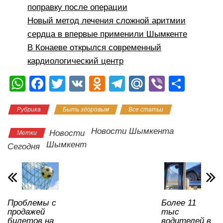
поправку после операции
Новый метод лечения сложной аритмии
сердца в впервые применили Шымкенте
В Конаеве открылся современный
кардиологический центр
W
F
T
V
O
T
M
Vi
О
h
a
wi
K
d
el
ail
b
тп
Рубрика
Быть здоровым
Все статьи
at
c
tt
n
e
.R
er
р
s
e
er
o
gr
u
а
Новости Шымкента
Новости
Метки
A
b
kl
a
в
Шымкент
Сегодня
p
o
a
m
и
p
o
ss
ть
k
ni
Проблемы с
Более 11
ki
продажей
тыс
билетов на
водителей в