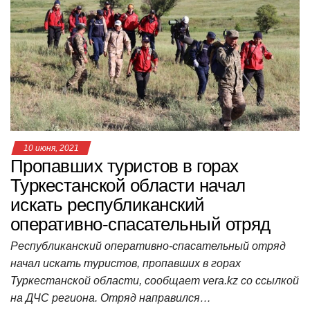
A
b
kl
a
а
p
o
a
m
в
p
o
ss
и
k
ni
т
ki
ь
10 июня, 2021
Пропавших туристов в горах
Туркестанской области начал
искать республиканский
оперативно-спасательный отряд
Республиканский оперативно-спасательный отряд
начал искать туристов, пропавших в горах
Туркестанской области, сообщает vera.kz со ссылкой
на ДЧС региона. Отряд направился…