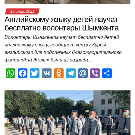
10 июня, 2021
Английскому языку детей научат
бесплатно волонтеры Шымкента
Волонтеры Шымкента научат бесплатно детей
английскому языку, сообщает vera.kz Курсы
английского для подопечных благотворительного
фонда «Ана Жолы» были из разряда…
W
F
T
V
O
T
M
Vi
О
h
a
wi
K
d
el
ail
b
т
at
c
tt
n
e
.R
er
п
s
e
er
o
gr
u
р
A
b
kl
a
а
p
o
a
m
в
p
o
ss
и