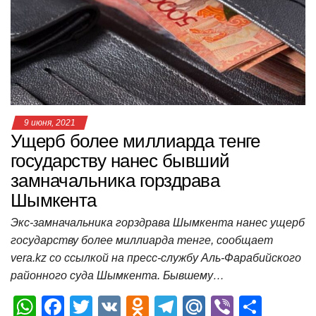
p
o
a
m
в
p
o
ss
и
k
ni
т
ki
ь
9 июня, 2021
Ущерб более миллиарда тенге
государству нанес бывший
замначальника горздрава
Шымкента
Экс-замначальника горздрава Шымкента нанес ущерб
государству более миллиарда тенге, сообщает
vera.kz со ссылкой на пресс-службу Аль-Фарабийского
районного суда Шымкента. Бывшему…
W
F
T
V
O
T
M
Vi
О