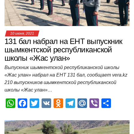
k
ni
т
ki
ь
10 июня, 2021
131 бал набрал на ЕНТ выпускник
шымкентской республиканской
школы «Жас улан»
Выпускник шымкентской республиканской школы
«Жас улан» набрал на ЕНТ 131 бал, сообщает vera.kz
210 выпускников шымкентской республиканской
школы «Жас улан»…
W
F
T
V
O
T
M
Vi
О
h
a
wi
K
d
el
ail
b
т
at
c
tt
n
e
.R
er
п
s
e
er
o
gr
u
р