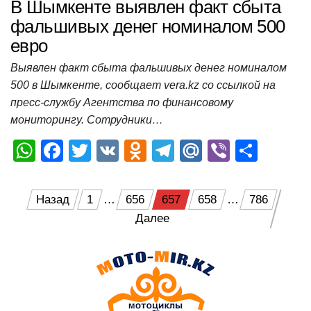
В Шымкенте выявлен факт сбыта
фальшивых денег номиналом 500
евро
Выявлен факт сбыта фальшивых денег номиналом
500 в Шымкенте, сообщает vera.kz со ссылкой на
пресс-службу Агентства по финансовому
мониторингу. Сотрудники…
W
F
T
V
O
T
M
Vi
О
h
a
wi
K
d
el
ail
b
т
at
c
tt
n
e
.R
er
п
Пагинация
Назад
1
…
656
657
658
…
786
s
e
er
o
gr
u
р
Далее
записей
A
b
kl
a
а
p
o
a
m
в
p
o
ss
и
k
ni
т