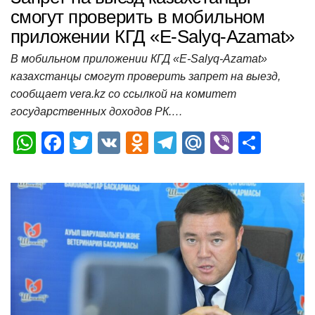
смогут проверить в мобильном
приложении КГД «Е-Salyq-Azamat»
В мобильном приложении КГД «Е-Salyq-Azamat»
казахстанцы смогут проверить запрет на выезд,
сообщает vera.kz со ссылкой на комитет
государственных доходов РК.…
W
F
T
V
O
T
M
Vi
О
h
a
wi
K
d
el
ail
b
т
at
c
tt
n
e
.R
er
п
s
e
er
o
gr
u
р
A
b
kl
a
а
p
o
a
m
в
p
o
ss
и
k
ni
т