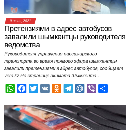
ki
ь
9 июня, 2021
Претензиями в адрес автобусов
завалили шымкентцы руководителя
ведомства
Руководителя управления пассажирского
транспорта во время прямого эфира шымкентцы
завалили претензиями в адрес автобусов, сообщает
vera.kz На странице акимата Шымкента…
W
F
T
V
O
T
M
Vi
О
h
a
wi
K
d
el
ail
b
т
at
c
tt
n
e
.R
er
п
s
e
er
o
gr
u
р
A
b
kl
a
а