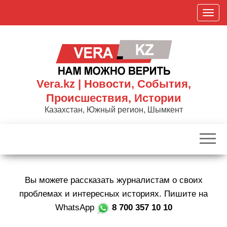
Skip
П
to
о
the
к
content
а
з
а
Vera.kz | Новости, События,
т
Происшествия, Истории
ь
Казахстан, Южный регион, Шымкент
/
С
к
р
ы
Вы можете рассказать журналистам о своих
т
ь
проблемах и интересных историях. Пишите на
н
WhatsApp
8 700 357 10 10
а