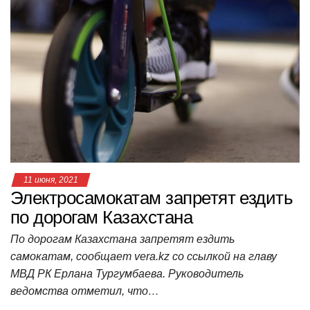
в
и
г
а
ц
и
ю
11 июня, 2021
Электросамокатам запретят ездить
по дорогам Казахстана
По дорогам Казахстана запретят ездить
самокатам, сообщает vera.kz со ссылкой на главу
МВД РК Ерлана Тургумбаева. Руководитель
ведомства отметил, что…