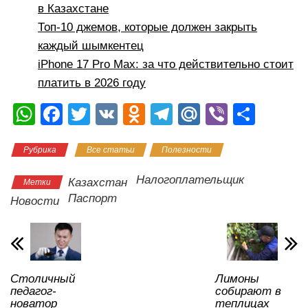
в Казахстане
Топ-10 джемов, которые должен закрыть
каждый шымкентец
iPhone 17 Pro Max: за что действительно стоит
платить в 2026 году
W
F
T
V
O
T
M
Vi
О
h
a
wi
K
d
el
ail
b
тп
Рубрика
Все статьи
Полезности
at
c
tt
n
e
.R
er
р
s
e
er
o
gr
u
а
Налогоплательщик
Казахстан
Метки
A
b
kl
a
в
Паспорт
Новости
p
o
a
m
и
p
o
ss
ть
k
ni
Столичный
Лимоны
ki
педагог-
собирают в
новатор
теплицах