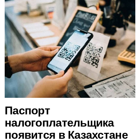
в
и
г
а
ц
и
ю
Паспорт
налогоплательщика
появится в Казахстане