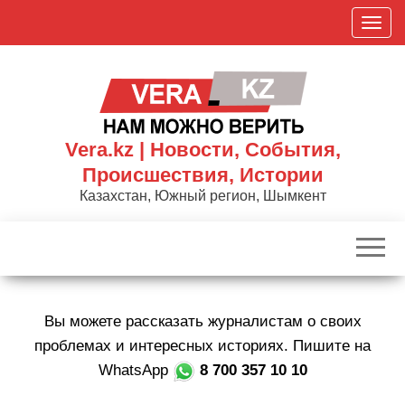
Skip
П
to
о
the
к
content
а
з
а
Vera.kz | Новости, События,
т
Происшествия, Истории
ь
Казахстан, Южный регион, Шымкент
/
С
к
р
ы
Вы можете рассказать журналистам о своих
т
ь
проблемах и интересных историях. Пишите на
н
WhatsApp
8 700 357 10 10
а