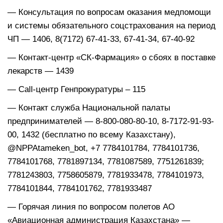
— Консультация по вопросам оказания медпомощи
и системы обязательного соцстрахования на период
ЧП — 1406, 8(7172) 67-41-33, 67-41-34, 67-40-92
— Контакт-центр «СК-Фармация» о сбоях в поставке
лекарств — 1439
— Call-центр Генпрокуратуры – 115
— Контакт служба Национальной палаты
предпринимателей — 8-800-080-80-10, 8-7172-91-93-
00, 1432 (бесплатно по всему Казахстану),
@NPPAtameken_bot, +7 7784101784, 7784101736,
7784101768, 7781897134, 7781087589, 7751261839;
7781243803, 7758605879, 7781933478, 7784101973,
7784101844, 7784101762, 7781933487
— Горячая линия по вопросом полетов АО
«Авиационная администрация Казахстана» —