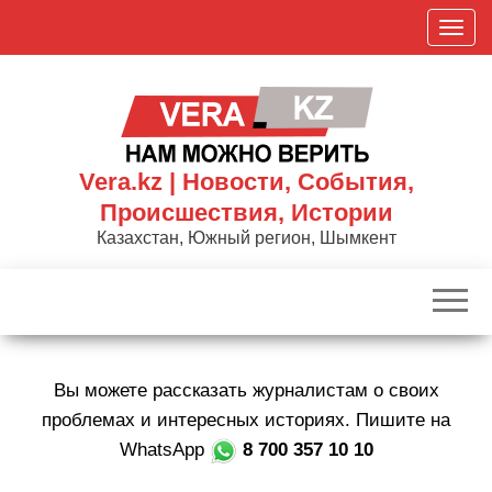
Skip
П
to
о
the
к
content
а
з
а
Vera.kz | Новости, События,
т
Происшествия, Истории
ь
Казахстан, Южный регион, Шымкент
/
С
к
р
ы
Вы можете рассказать журналистам о своих
т
ь
проблемах и интересных историях. Пишите на
н
WhatsApp
8 700 357 10 10
а