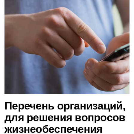
в
и
г
а
ц
и
ю
Перечень организаций,
для решения вопросов
жизнеобеспечения