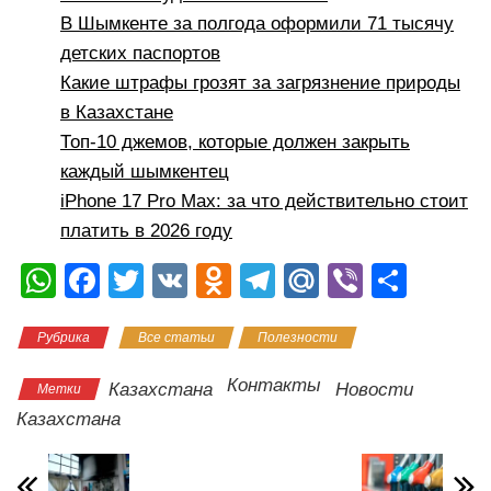
В Шымкенте за полгода оформили 71 тысячу
детских паспортов
Какие штрафы грозят за загрязнение природы
в Казахстане
Топ-10 джемов, которые должен закрыть
каждый шымкентец
iPhone 17 Pro Max: за что действительно стоит
платить в 2026 году
W
F
T
V
O
T
M
Vi
О
h
a
wi
K
d
el
ail
b
тп
Рубрика
Все статьи
Полезности
at
c
tt
n
e
.R
er
р
s
e
er
o
gr
u
а
Контакты
Казахстана
Новости
Метки
A
b
kl
a
в
Казахстана
p
o
a
m
и
p
o
ss
ть