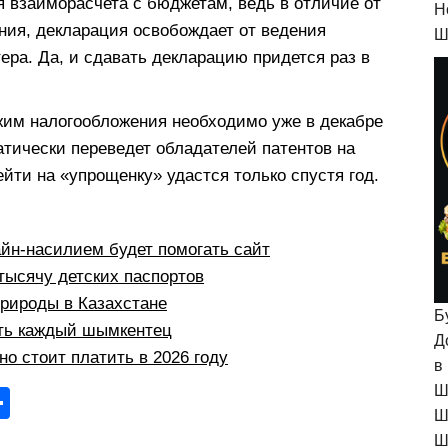
взаиморасчета с бюджетам, ведь в отличие от
H
ия, декларация освобождает от ведения
Ш
ера. Да, и сдавать декларацию придется раз в
жим налогообложения необходимо уже в декабре
матически переведет обладателей патентов на
йти на «упрощенку» удастся только спустя год.
йн-насилием будет помогать сайт
тысячу детских паспортов
природы в Казахстане
Б
ыть каждый шымкентец
Д
но стоит платить в 2026 году
в
Ш
О
Ш
тп
Ш