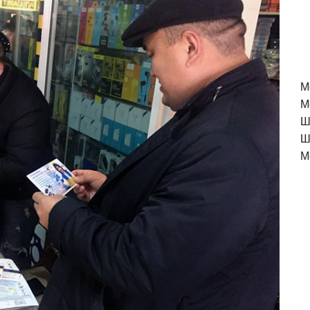
M
М
Ш
Ш
М