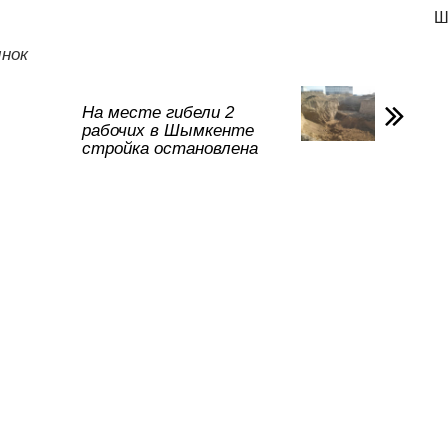
р
Ш
а
нок
в
и
На месте гибели 2
рабочих в Шымкенте
ть
стройка остановлена