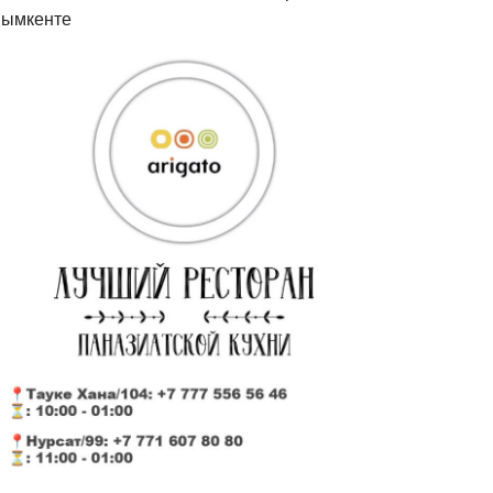
ымкенте