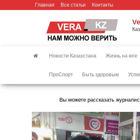
Skip
Главная
Все статьи
Контакты
to
the
Ve
content
Ка
Новости Казахстана
Жизнь на юге
ПроСпорт
Быть здоровым
Успе
Вы можете рассказать журналис