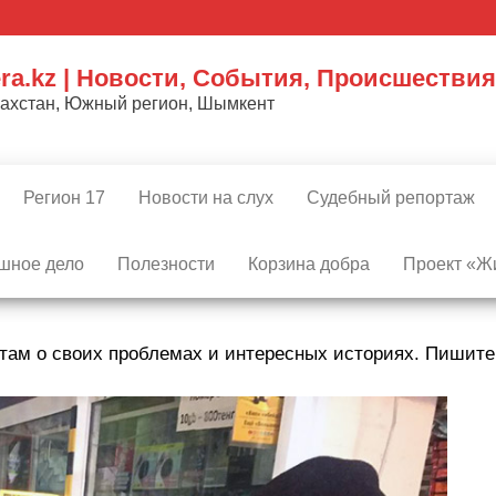
ra.kz | Новости, События, Происшествия
захстан, Южный регион, Шымкент
Регион 17
Новости на слух
Судебный репортаж
шное дело
Полезности
Корзина добра
Проект «Жи
там о своих проблемах и интересных историях. Пишит