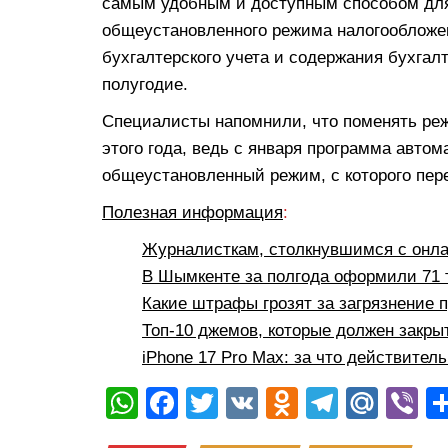
самым удобным и доступным способом для 
общеустановленного режима налогообложен
бухгалтерского учета и содержания бухгалт
полугодие.
Специалисты напомнили, что поменять ре
этого года, ведь с января программа авто
общеустановленный режим, с которого пере
Полезная информация
:
Журналисткам, столкнувшимся с онла
В Шымкенте за полгода оформили 71 
Какие штрафы грозят за загрязнение 
Топ-10 джемов, которые должен закр
iPhone 17 Pro Max: за что действитель
W
F
T
V
O
T
M
Vi
h
a
wi
K
d
el
ail
b