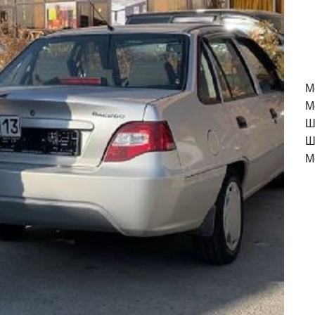
M
М
Ш
Ш
М