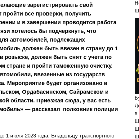
H
Желающие зарегистрировать свой
Ш
т пройти все проверки, получить
рении и в завершении проводится работа
вязи хотелось бы подчеркнуть, что
для автомобилей, подлежащих
омобиль должен быть ввезен в страну до 1
 в розыске, должен быть снят с учета по
ом стране и пройти таможенную очистку.
втомобили, ввезенные из государств
а. Мероприятие будет организовано в
альском, Ордабасинском, Сайрамском и
Б
ой области. Приезжая сюда, у вас есть
Д
омобиль» — рассказал полковник полиции
в
Ш
Ш
до 1 июля 2023 года. Владельцу транспортного
Ш