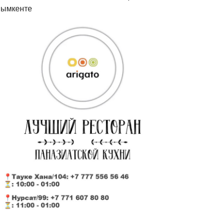
ымкенте