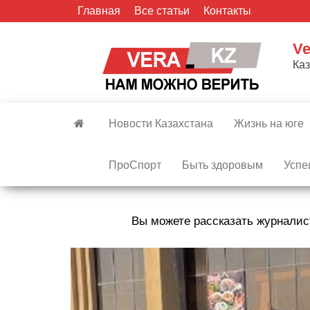
Skip
Главная
Все статьи
Контакты
to
the
Ve
content
Ка
Новости Казахстана
Жизнь на юге
ПроСпорт
Быть здоровым
Успе
Вы можете рассказать журналис