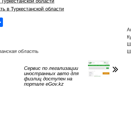
в Туркестанской области
ть в Туркестанской области
О
тп
A
К
р
Ш
а
танская область
Ш
в
и
Сервис по легализации
иностранных авто для
ть
физлиц доступен на
портале eGov.kz