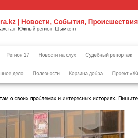
ra.kz | Новости, События, Происшествия
захстан, Южный регион, Шымкент
Регион 17
Новости на слух
Судебный репортаж
шное дело
Полезности
Корзина добра
Проект «Жи
там о своих проблемах и интересных историях. Пишит