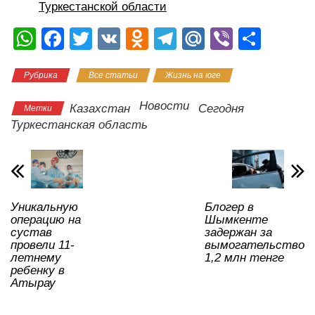
Туркестанской области
W
F
T
V
O
T
M
Vi
О
h
a
wi
K
d
el
ail
b
тп
Рубрика
Все статьи
Жизнь на юге
at
c
tt
n
e
.R
er
р
s
e
er
o
gr
u
а
Новости
Казахстан
Сегодня
Метки
A
b
kl
a
в
Туркестанская область
p
o
a
m
и
p
o
ss
ть
k
ni
Уникальную
Блогер в
ki
операцию на
Шымкенте
сустав
задержан за
провели 11-
вымогательство
летнему
1,2 млн тенге
ребенку в
Атырау