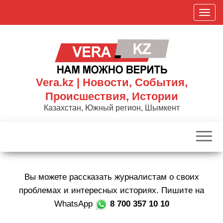
Skip
П
to
о
the
к
content
а
з
а
Vera.kz | Новости, События,
т
Происшествия, Истории
ь
Казахстан, Южный регион, Шымкент
/
С
к
р
ы
Вы можете рассказать журналистам о своих
т
ь
проблемах и интересных историях. Пишите на
н
WhatsApp
8 700 357 10 10
а