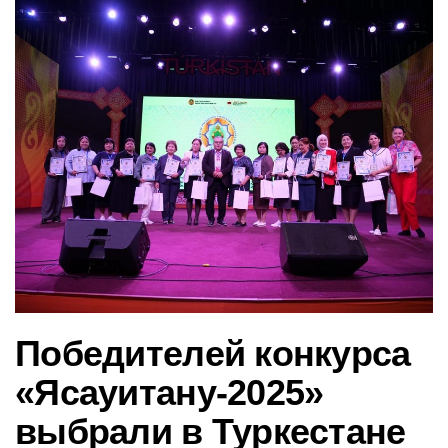
в
и
г
а
ц
и
ю
Победителей конкурса
«Ясауитану-2025»
выбрали в Туркестане