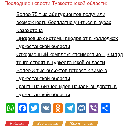
Последние новости Туркестанской области:
Более 75 тыс абитуриентов получили
возможность бесплатно учиться в вузах
Казахстана
Цифровые системы внедряют в колледжах
Туркестанской области
Откормочный комплекс стоимостью 1,3 млрд
тенге строят в Туркестанской области
Более 3 тыс объектов готовят к зиме в
Туркестанской области
Гранты на бизнес-идеи начали выдавать в
Туркестанской области
W
F
T
V
O
T
M
Vi
О
h
a
wi
K
d
el
ail
b
тп
Рубрика
Все статьи
Жизнь на юге
at
c
tt
n
e
.R
er
р