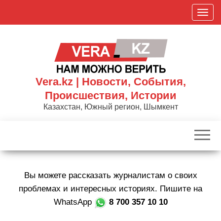
Skip
П
to
о
the
к
content
а
з
а
Vera.kz | Новости, События,
т
Происшествия, Истории
ь
Казахстан, Южный регион, Шымкент
/
С
к
р
ы
Вы можете рассказать журналистам о своих
т
ь
проблемах и интересных историях. Пишите на
н
WhatsApp
8 700 357 10 10
а