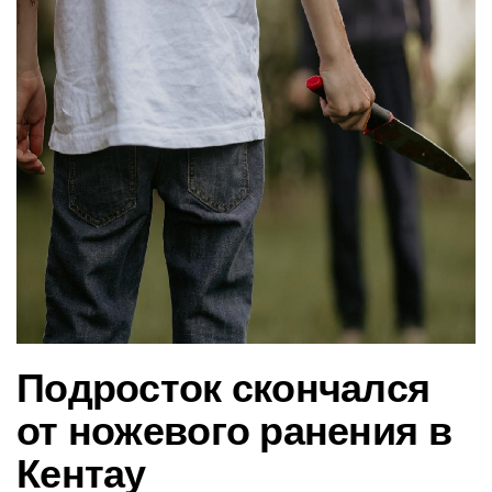
в
и
г
а
ц
и
ю
Подросток скончался
от ножевого ранения в
Кентау