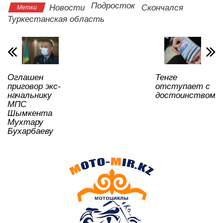
s
e
er
o
gr
u
а
Подросток
Новости
Скончался
Метки
A
b
kl
a
в
Туркестанская область
p
o
a
m
и
p
o
ss
ть
k
ni
Оглашен
Тенге
ki
приговор экс-
отступает с
начальнику
достоинством
МПС
Шымкента
Мухтару
Бухарбаеву