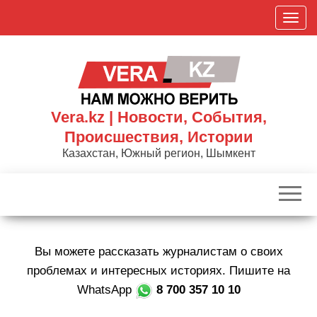
Skip
П
to
о
the
к
content
а
з
а
Vera.kz | Новости, События,
т
Происшествия, Истории
ь
Казахстан, Южный регион, Шымкент
/
С
к
р
ы
Вы можете рассказать журналистам о своих
т
ь
проблемах и интересных историях. Пишите на
н
WhatsApp
8 700 357 10 10
а