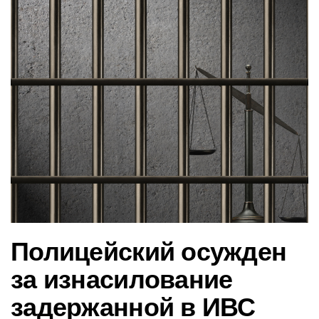
в
и
г
а
ц
и
ю
Полицейский осужден
за изнасилование
задержанной в ИВС