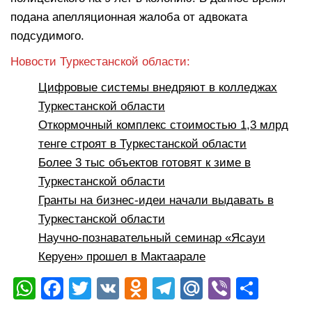
подана апелляционная жалоба от адвоката
подсудимого.
Новости Туркестанской области:
Цифровые системы внедряют в колледжах
Туркестанской области
Откормочный комплекс стоимостью 1,3 млрд
тенге строят в Туркестанской области
Более 3 тыс объектов готовят к зиме в
Туркестанской области
Гранты на бизнес-идеи начали выдавать в
Туркестанской области
Научно-познавательный семинар «Ясауи
Керуен» прошел в Мактаарале
W
F
T
V
O
T
M
Vi
О
h
a
wi
K
d
el
ail
b
тп