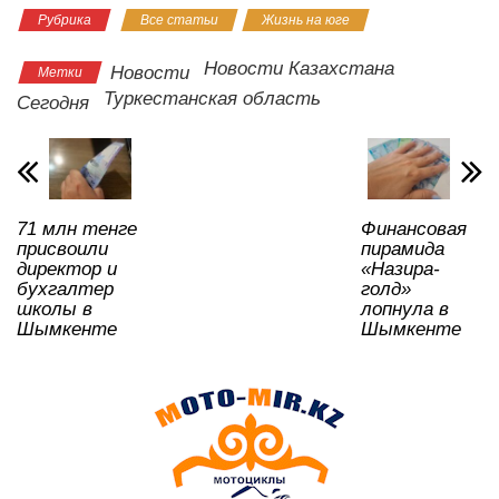
Рубрика
Все статьи
Жизнь на юге
at
c
tt
n
e
.R
er
р
s
e
er
o
gr
u
а
Новости Казахстана
Новости
Метки
A
b
kl
a
в
Туркестанская область
Сегодня
p
o
a
m
и
p
o
ss
ть
k
ni
71 млн тенге
Финансовая
ki
присвоили
пирамида
директор и
«Назира-
бухгалтер
голд»
школы в
лопнула в
Шымкенте
Шымкенте