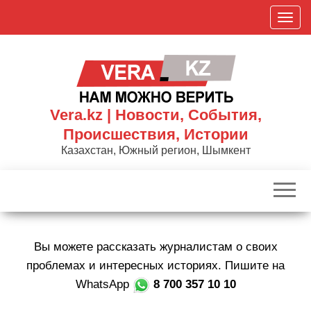
Skip
П
to
о
the
к
content
а
з
а
Vera.kz | Новости, События,
т
Происшествия, Истории
ь
Казахстан, Южный регион, Шымкент
/
С
к
р
ы
Вы можете рассказать журналистам о своих
т
ь
проблемах и интересных историях. Пишите на
н
WhatsApp
8 700 357 10 10
а