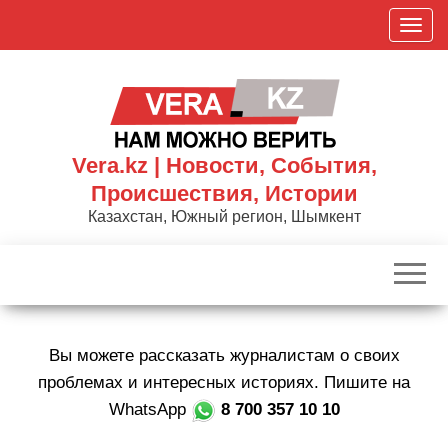
Skip
П
to
о
the
к
content
а
з
а
Vera.kz | Новости, События,
т
Происшествия, Истории
ь
Казахстан, Южный регион, Шымкент
/
С
к
р
ы
Вы можете рассказать журналистам о своих
т
ь
проблемах и интересных историях. Пишите на
н
WhatsApp
8 700 357 10 10
а