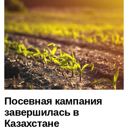
в
и
г
а
ц
и
ю
Посевная кампания
завершилась в
Казахстане