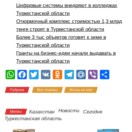
Цифровые системы внедряют в колледжах
Туркестанской области
Откормочный комплекс стоимостью 1,3 млрд
тенге строят в Туркестанской области
Более 3 тыс объектов готовят к зиме в
Туркестанской области
Гранты на бизнес-идеи начали выдавать в
Туркестанской области
W
F
T
V
O
T
M
Vi
О
h
a
wi
K
d
el
ail
b
тп
Рубрика
Все статьи
Жизнь на юге
Новости
at
c
tt
n
e
.R
er
р
Казахстана
s
e
er
o
gr
u
а
A
b
kl
a
в
Новости
Казахстан
Сегодня
Метки
Туркестанская область
p
o
a
m
и
p
o
ss
ть