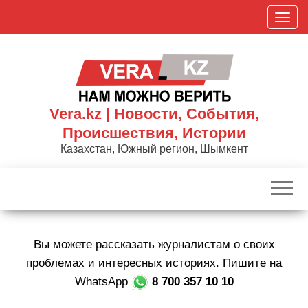
Skip
П
to
о
the
к
content
а
з
а
Vera.kz | Новости, События,
т
Происшествия, Истории
ь
Казахстан, Южный регион, Шымкент
/
С
к
р
ы
Вы можете рассказать журналистам о своих
т
ь
проблемах и интересных историях. Пишите на
н
WhatsApp
8 700 357 10 10
а