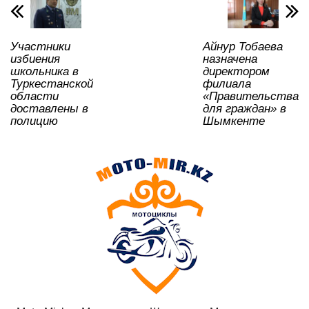
p
o
a
m
и
p
o
ss
ть
Участники
Айнур Тобаева
k
ni
избиения
назначена
ki
школьника в
директором
Туркестанской
филиала
области
«Правительства
доставлены в
для граждан» в
полицию
Шымкенте