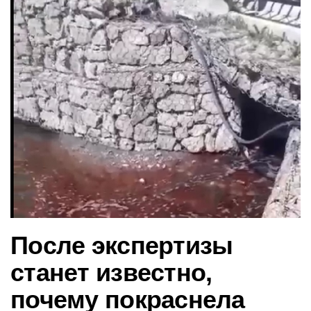
в
и
г
а
ц
и
ю
После экспертизы
станет известно,
почему покраснела