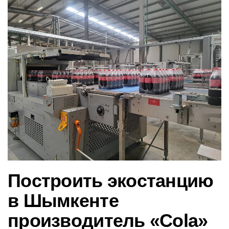
в
и
г
а
ц
и
ю
Построить экостанцию
в Шымкенте
производитель «Cola»