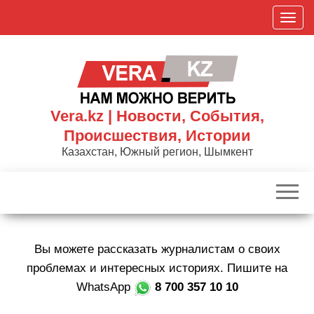
Skip
П
to
о
the
к
content
а
з
а
Vera.kz | Новости, События,
т
Происшествия, Истории
ь
Казахстан, Южный регион, Шымкент
/
С
к
р
ы
Вы можете рассказать журналистам о своих
т
ь
проблемах и интересных историях. Пишите на
н
WhatsApp
8 700 357 10 10
а