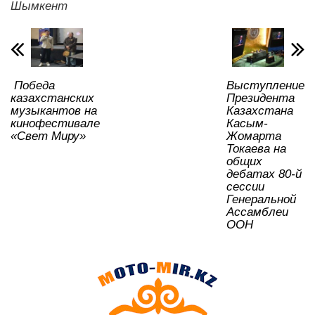
p
o
a
m
и
Шымкент
p
o
ss
ть
k
ni
ki
Победа
Выступление
казахстанских
Президента
музыкантов на
Казахстана
кинофестивале
Касым-
«Свет Миру»
Жомарта
Токаева на
общих
дебатах 80-й
сессии
Генеральной
Ассамблеи
ООН