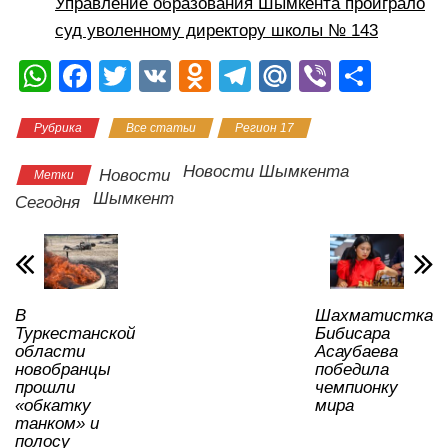
Управление образования Шымкента проиграло
суд уволенному директору школы № 143
W
F
T
V
O
T
M
Vi
О
h
a
wi
K
d
el
ail
b
тп
Рубрика
Все статьи
Регион 17
at
c
tt
n
e
.R
er
р
s
e
er
o
gr
u
а
Новости Шымкента
Новости
Метки
A
b
kl
a
в
Шымкент
Сегодня
p
o
a
m
и
p
o
ss
ть
k
ni
В
Шахматистка
ki
Туркестанской
Бибисара
области
Асаубаева
новобранцы
победила
прошли
чемпионку
«обкатку
мира
танком» и
полосу