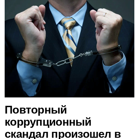
в
и
г
а
ц
и
ю
Повторный
коррупционный
скандал произошел в