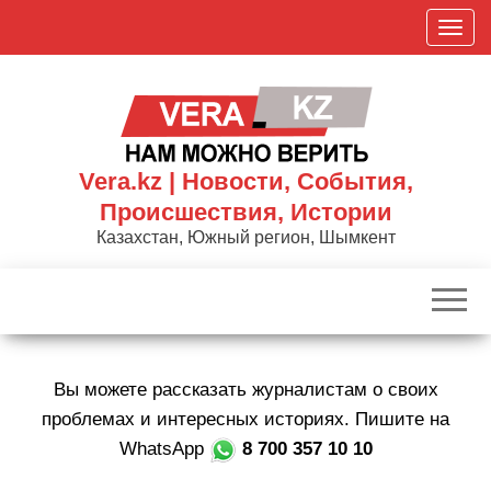
Skip
П
to
о
the
к
content
а
з
а
Vera.kz | Новости, События,
т
Происшествия, Истории
ь
Казахстан, Южный регион, Шымкент
/
С
к
р
ы
Вы можете рассказать журналистам о своих
т
ь
проблемах и интересных историях. Пишите на
н
WhatsApp
8 700 357 10 10
а