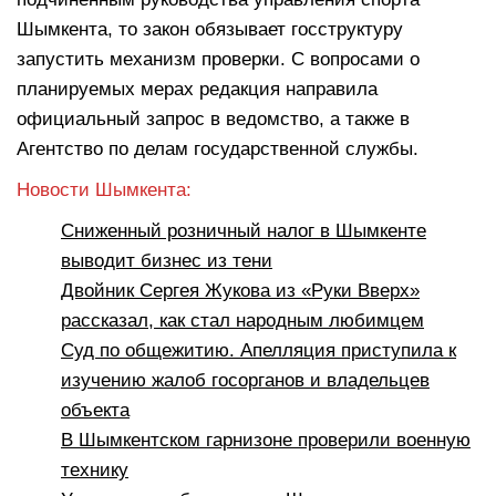
Шымкента, то закон обязывает госструктуру
запустить механизм проверки. С вопросами о
планируемых мерах редакция направила
официальный запрос в ведомство, а также в
Агентство по делам государственной службы.
Новости Шымкента:
Сниженный розничный налог в Шымкенте
выводит бизнес из тени
Двойник Сергея Жукова из «Руки Вверх»
рассказал, как стал народным любимцем
Суд по общежитию. Апелляция приступила к
изучению жалоб госорганов и владельцев
объекта
В Шымкентском гарнизоне проверили военную
технику