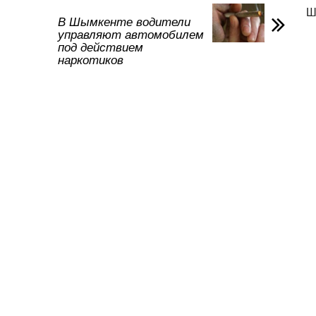
в
Ш
и
В Шымкенте водители
управляют автомобилем
ть
под действием
наркотиков