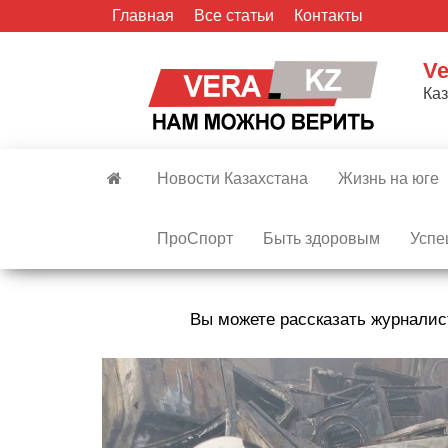
Skip
Главная
Все статьи
Контакты
to
the
Ve
content
Ка
Новости Казахстана
Жизнь на юге
ПроСпорт
Быть здоровым
Успе
Вы можете рассказать журналис