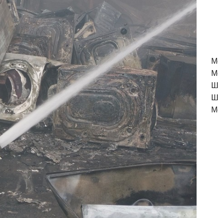
M
М
Ш
Ш
М