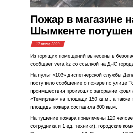
Пожар в магазине 
Шымкенте потушен
17 июля, 2023
Из горящих помещений вынесены в безопас
сообщает
vera.kz
со ссылкой на ДЧС город
На пульт «103» диспетчерской службы Деп
поступило сообщение о пожаре по улице Т
проимшествия произошло загорание кровли
«Темирлан» на плошади 150 кв.м., а также
площадь пожара составила 800 кв.м.
На тушение пожара привлечены 120 человек
сотрудника и 1 ед. техники), городские к