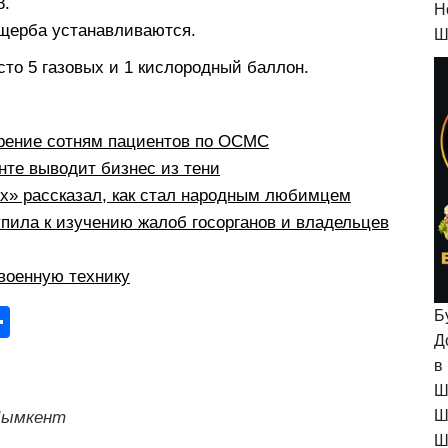
8.
H
ущерба устанавливаются.
Ш
то 5 газовых и 1 кислородный баллон.
рение сотням пациентов по ОСМС
те выводит бизнес из тени
рх» рассказал, как стал народным любимцем
пила к изучению жалоб госорганов и владельцев
военную технику
О
Б
Д
тп
в
р
Ш
а
Ш
ымкент
Ш