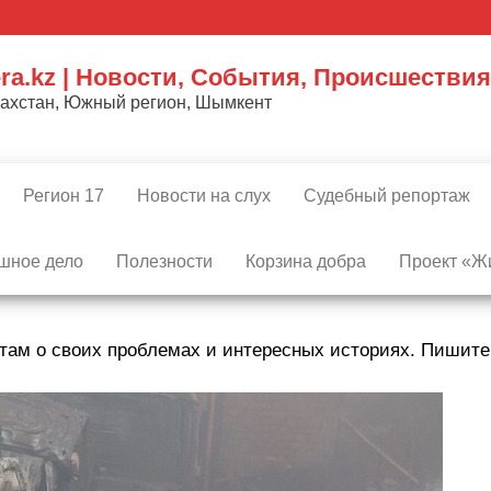
ra.kz | Новости, События, Происшествия
захстан, Южный регион, Шымкент
Регион 17
Новости на слух
Судебный репортаж
шное дело
Полезности
Корзина добра
Проект «Жи
там о своих проблемах и интересных историях. Пишит