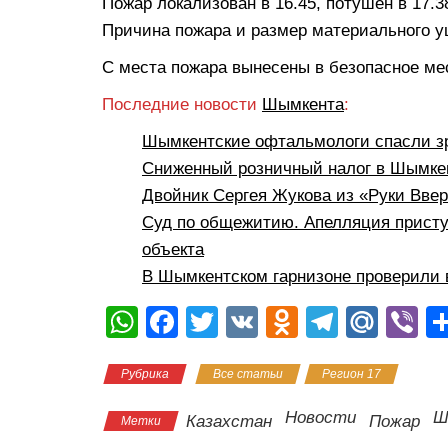
Пожар локализован в 16.45, потушен в 17.3
Причина пожара и размер материального 
С места пожара вынесены в безопасное мес
Последние новости
Шымкента
:
Шымкентские офтальмологи спасли з
Сниженный розничный налог в Шымкен
Двойник Сергея Жукова из «Руки Вве
Суд по общежитию. Апелляция присту
объекта
В Шымкентском гарнизоне проверили 
W
F
T
V
O
T
M
Vi
h
a
wi
K
d
el
ail
b
Рубрика
Все статьи
Регион 17
at
c
tt
n
e
.R
er
s
e
er
o
gr
u
Новости
Ш
Казахстан
Пожар
Метки