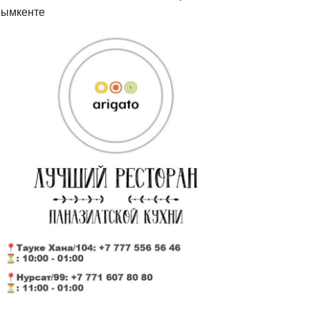
ымкенте