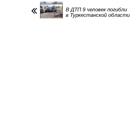
A
b
kl
a
p
o
a
m
В ДТП 9 человек погибли
в Туркестанской области
p
o
ss
k
ni
ki