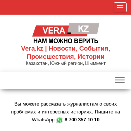
Skip
П
to
о
the
к
content
а
з
а
Vera.kz | Новости, События,
т
Происшествия, Истории
ь
Казахстан, Южный регион, Шымкент
/
С
к
р
ы
Вы можете рассказать журналистам о своих
т
ь
проблемах и интересных историях. Пишите на
н
WhatsApp
8 700 357 10 10
а