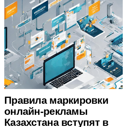
в
и
г
а
ц
и
ю
Правила маркировки
онлайн-рекламы
Казахстана вступят в