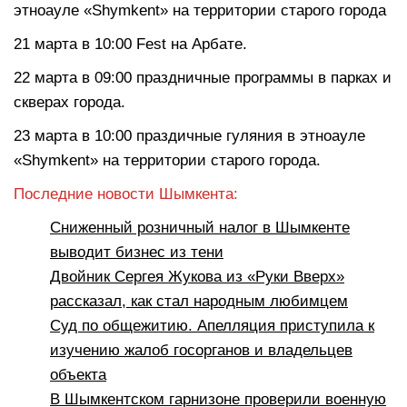
этноауле «Shymkent» на территории старого города
21 марта в 10:00 Fest на Арбате.
22 марта в 09:00 праздничные программы в парках и
скверах города.
23 марта в 10:00 праздичные гуляния в этноауле
«Shymkent» на территории старого города.
Последние новости Шымкента:
Сниженный розничный налог в Шымкенте
выводит бизнес из тени
Двойник Сергея Жукова из «Руки Вверх»
рассказал, как стал народным любимцем
Суд по общежитию. Апелляция приступила к
изучению жалоб госорганов и владельцев
объекта
В Шымкентском гарнизоне проверили военную