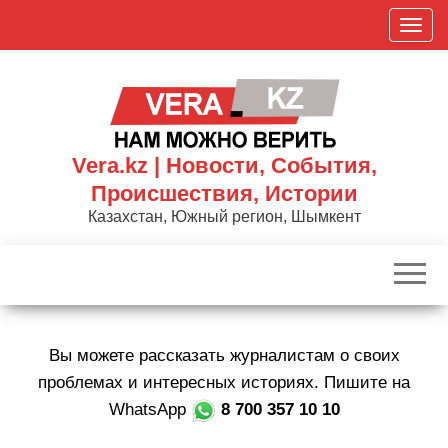
Skip
П
to
о
the
к
content
а
з
а
Vera.kz | Новости, События,
т
Происшествия, Истории
ь
Казахстан, Южный регион, Шымкент
/
С
к
р
ы
Вы можете рассказать журналистам о своих
т
ь
проблемах и интересных историях. Пишите на
н
WhatsApp
8 700 357 10 10
а