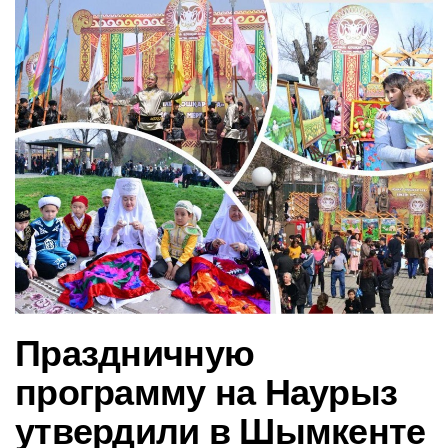
в
и
г
а
ц
и
ю
Праздничную
программу на Наурыз
утвердили в Шымкенте