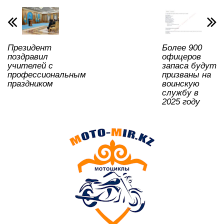
p
o
a
m
и
p
o
ss
ть
k
ni
Президент
Более 900
ki
поздравил
офицеров
учителей с
запаса будут
профессиональным
призваны на
праздником
воинскую
службу в
2025 году