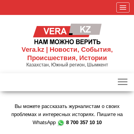
Skip
П
to
о
the
к
content
а
з
а
Vera.kz | Новости, События,
т
Происшествия, Истории
ь
Казахстан, Южный регион, Шымкент
/
С
к
р
ы
Вы можете рассказать журналистам о своих
т
ь
проблемах и интересных историях. Пишите на
н
WhatsApp
8 700 357 10 10
а