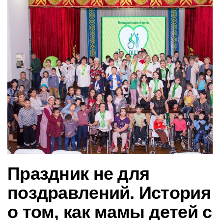
в
и
г
а
ц
и
ю
Праздник не для
поздравлений. История
о том, как мамы детей с