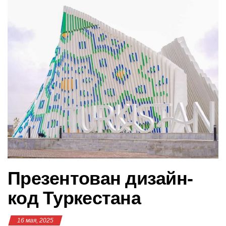
в
и
г
а
ц
и
ю
Презентован дизайн-
код Туркестана
16 мая, 2025