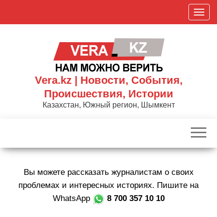
Skip
П
to
о
the
к
content
а
з
а
Vera.kz | Новости, События,
т
Происшествия, Истории
ь
Казахстан, Южный регион, Шымкент
/
С
к
р
ы
Вы можете рассказать журналистам о своих
т
ь
проблемах и интересных историях. Пишите на
н
WhatsApp
8 700 357 10 10
а