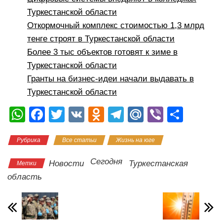
Туркестанской области
Откормочный комплекс стоимостью 1,3 млрд
тенге строят в Туркестанской области
Более 3 тыс объектов готовят к зиме в
Туркестанской области
Гранты на бизнес-идеи начали выдавать в
Туркестанской области
W
F
T
V
O
T
M
Vi
О
h
a
wi
K
d
el
ail
b
тп
Рубрика
Все статьи
Жизнь на юге
at
c
tt
n
e
.R
er
р
s
e
er
o
gr
u
а
Сегодня
Новости
Туркестанская
Метки
A
b
kl
a
в
область
p
o
a
m
и
p
o
ss
ть