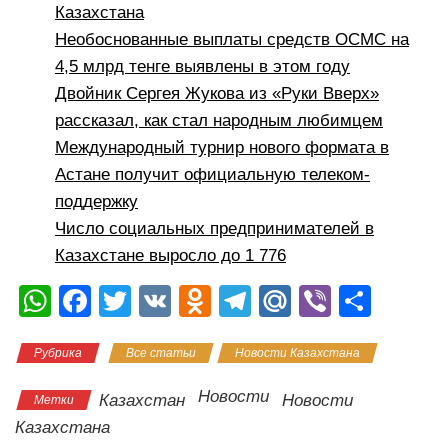
Казахстана
Необоснованные выплаты средств ОСМС на
4,5 млрд тенге выявлены в этом году
Двойник Сергея Жукова из «Руки Вверх»
рассказал, как стал народным любимцем
Международный турнир нового формата в
Астане получит официальную телеком-
поддержку
Число социальных предпринимателей в
Казахстане выросло до 1 776
W
F
T
V
O
T
M
Vi
О
h
a
wi
K
d
el
ail
b
тп
Рубрика
Все статьи
Новости Казахстана
at
c
tt
n
e
.R
er
р
s
e
er
o
gr
u
а
Новости
Казахстан
Новости
Метки
A
b
kl
a
в
Казахстана