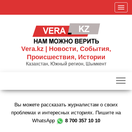
Skip
П
to
о
the
к
content
а
з
а
Vera.kz | Новости, События,
т
Происшествия, Истории
ь
Казахстан, Южный регион, Шымкент
/
С
к
р
ы
Вы можете рассказать журналистам о своих
т
ь
проблемах и интересных историях. Пишите на
н
WhatsApp
8 700 357 10 10
а