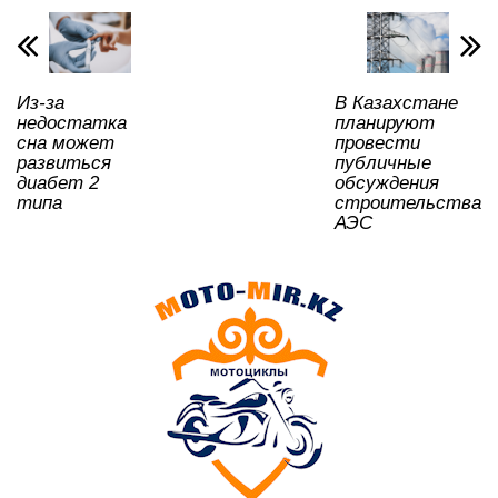
p
o
a
m
и
p
o
ss
ть
k
ni
Из-за
В Казахстане
ki
недостатка
планируют
сна может
провести
развиться
публичные
диабет 2
обсуждения
типа
строительства
АЭС