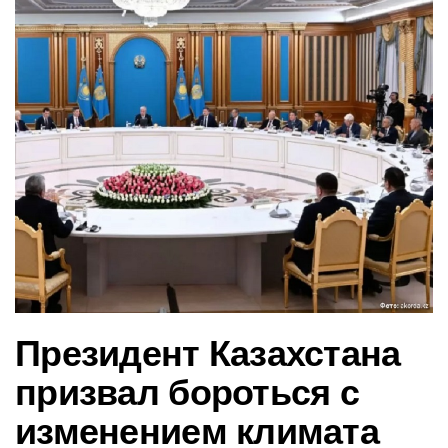
в
и
г
а
ц
и
ю
Президент Казахстана
призвал бороться с
изменением климата