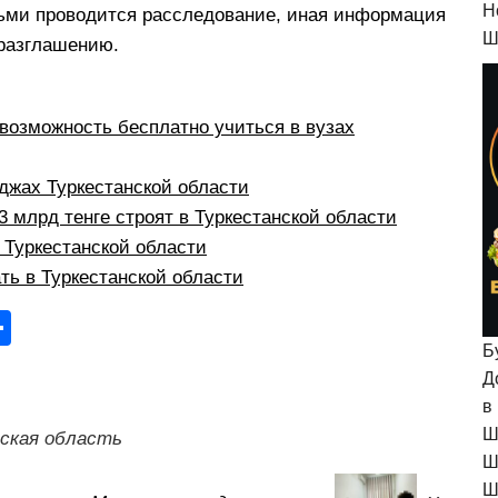
H
дьми проводится расследование, иная информация
Ш
 разглашению.
возможность бесплатно учиться в вузах
жах Туркестанской области
 млрд тенге строят в Туркестанской области
в Туркестанской области
ть в Туркестанской области
О
Б
тп
Д
р
в
а
Ш
ская область
в
Ш
Ш