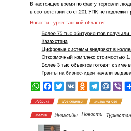
В настоящее время по факту торговли лю
в соответствии со ст.201 УПК не подлежит
Новости Туркестанской области:
Более 75 тыс абитуриентов получили 
Казахстана
Цифровые системы внедряют в коллед
Откормочный комплекс стоимостью 1,3
Более 3 тыс объектов готовят к зиме 
Гранты на бизнес-идеи начали выдава
W
F
T
V
O
T
M
Vi
h
a
wi
K
d
el
ail
b
Рубрика
Все статьи
Жизнь на юге
at
c
tt
n
e
.R
er
s
e
er
o
gr
u
Новости
Инвалиды
Туркестан
Метки
A
b
kl
a