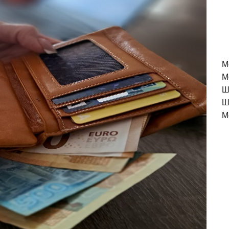
M
М
Ш
Ш
М