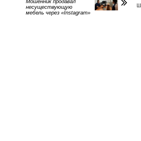
и
Мошенник продавал
Ш
несуществующую
ть
мебель через «Instagram»