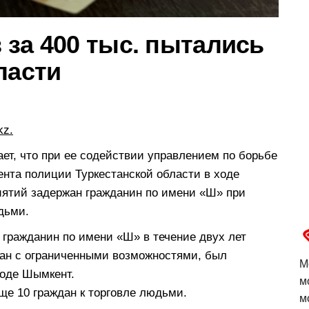
за 400 тыс. пытались
ласти
kz.
ет, что при ее содействии управлением по борьбе
ента полиции Туркестанской области в ходе
иятий задержан гражданин по имени «Ш» при
дьми.
 гражданин по имени «Ш» в течение двух лет
дан с ограниченными возможностями, был
М
роде Шымкент.
м
ще 10 граждан к торговле людьми.
м