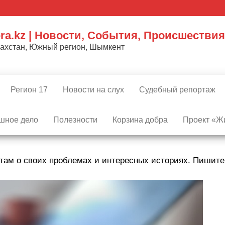
ra.kz | Новости, События, Происшествия
захстан, Южный регион, Шымкент
Регион 17
Новости на слух
Судебный репортаж
шное дело
Полезности
Корзина добра
Проект «Жи
там о своих проблемах и интересных историях. Пишит