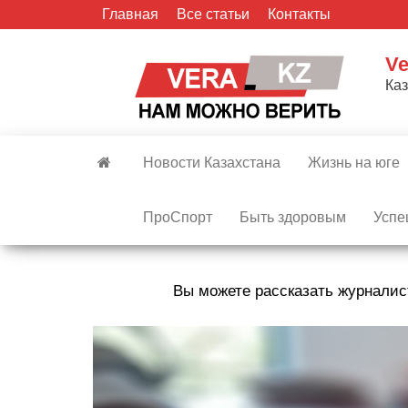
Skip
Главная
Все статьи
Контакты
to
the
Ve
content
Ка
Новости Казахстана
Жизнь на юге
ПроСпорт
Быть здоровым
Успе
Вы можете рассказать журналис