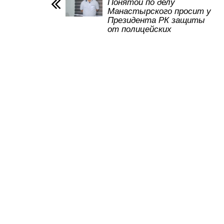
p
o
a
m
Понятой по делу
Манастырского просит у
p
o
ss
Президента РК защиты
от полицейских
k
ni
ki