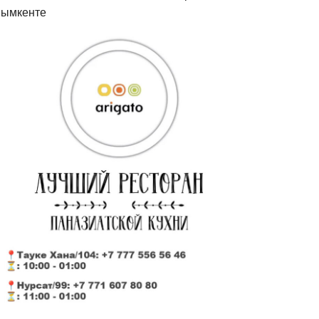
ымкенте