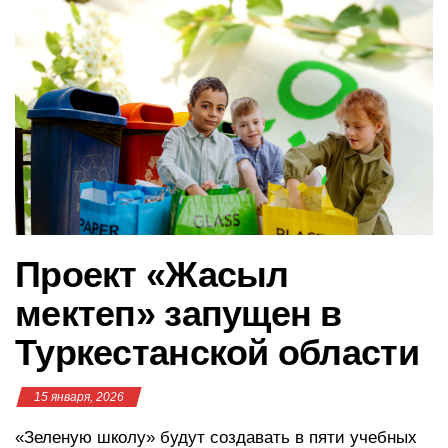
в
и
г
а
ц
и
ю
Проект «Жасыл
мектеп» запущен в
Туркестанской области
15 января, 2026
«Зеленую школу» будут создавать в пяти учебных