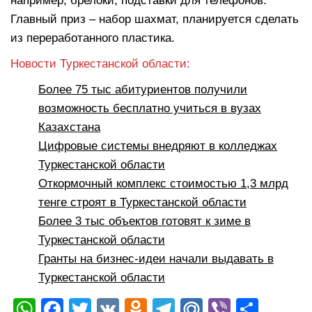
например, брелоки, подставки для телефонов.
Главный приз – набор шахмат, планируется сделать
из переработанного пластика.
Новости Туркестанской области:
Более 75 тыс абитуриентов получили
возможность бесплатно учиться в вузах
Казахстана
Цифровые системы внедряют в колледжах
Туркестанской области
Откормочный комплекс стоимостью 1,3 млрд
тенге строят в Туркестанской области
Более 3 тыс объектов готовят к зиме в
Туркестанской области
Гранты на бизнес-идеи начали выдавать в
Туркестанской области
W
F
T
V
O
T
M
Vi
О