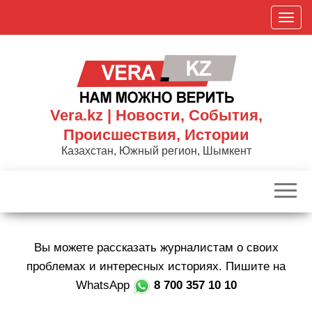
Skip
П
to
о
the
к
content
а
з
а
Vera.kz | Новости, События,
т
Происшествия, Истории
ь
Казахстан, Южный регион, Шымкент
/
С
к
р
ы
Вы можете рассказать журналистам о своих
т
ь
проблемах и интересных историях. Пишите на
н
WhatsApp
8 700 357 10 10
а