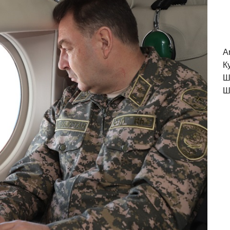
A
К
Ш
Ш