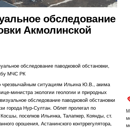
уальное обследование
овки Акмолинской
уальное обследование паводковой обстановки,
ужбу МЧС РК
по чрезвычайным ситуациям Ильина Ю.В., акима
вице-министра экологии геологии и природных
овизуальное обследование паводковой обстановки
зи города Нур-Султан. Облет пролегал по
М
Косшы, поселков Ильинка, Талапкер, Коянды, ст.
м
анного орошения, Астанинского контррегулятора,
м