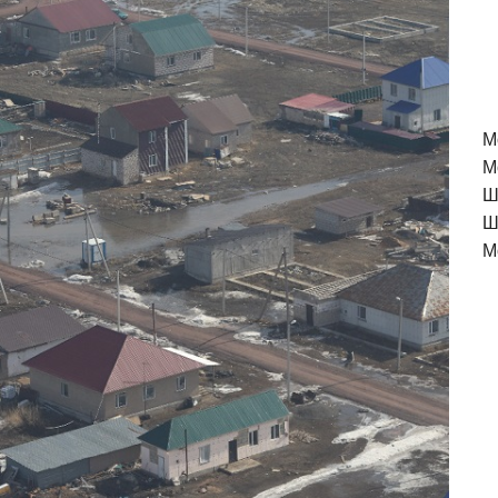
M
М
Ш
Ш
М