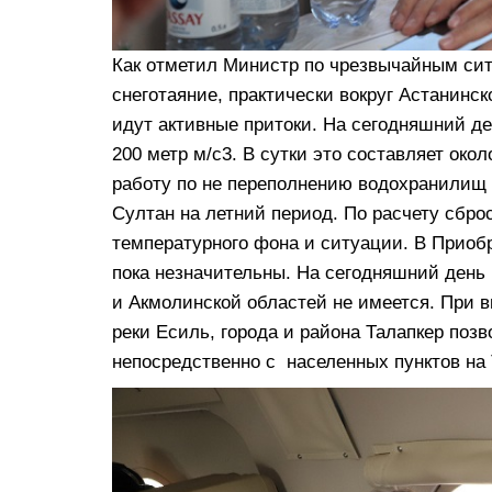
Как отметил Министр по чрезвычайным си
снеготаяние, практически вокруг Астанинс
идут активные притоки. На сегодняшний де
200 метр м/с3. В сутки это составляет око
работу по не переполнению водохранилищ 
Султан на летний период. По расчету сбро
температурного фона и ситуации. В Приоб
пока незначительны. На сегодняшний день 
и Акмолинской областей не имеется. При в
реки Есиль, города и района Талапкер поз
непосредственно с населенных пунктов на 