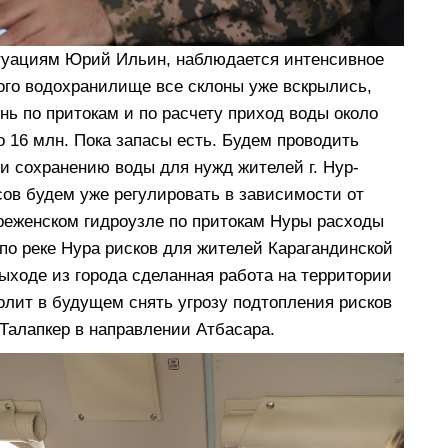
туациям Юрий Ильин, наблюдается интенсивное
кого водохранилище все склоны уже вскрылись,
нь по притокам и по расчету приход воды около
ло 16 млн. Пока запасы есть. Будем проводить
и сохранению воды для нужд жителей г. Нур-
сов будем уже регулировать в зависимости от
реженском гидроузле по притокам Нуры расходы
по реке Нура рисков для жителей Карагандинской
ыходе из города сделанная работа на территории
волит в будущем снять угрозу подтопления рисков
Талапкер в направлении Атбасара.