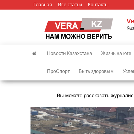
Skip
Главная
Все статьи
Контакты
to
the
Ve
content
Ка
Новости Казахстана
Жизнь на юге
ПроСпорт
Быть здоровым
Успе
Вы можете рассказать журналис