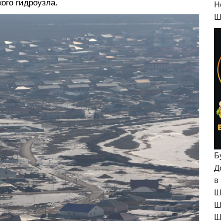
ого гидроузла.
H
Ш
Б
Д
в
Ш
Ш
Ш