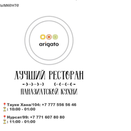
ымкенте