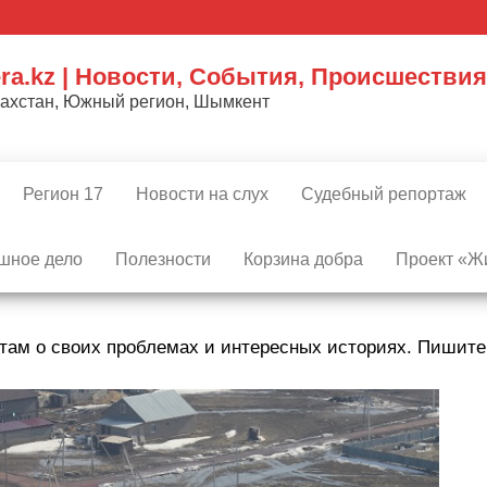
ra.kz | Новости, События, Происшествия
захстан, Южный регион, Шымкент
Регион 17
Новости на слух
Судебный репортаж
шное дело
Полезности
Корзина добра
Проект «Жи
там о своих проблемах и интересных историях. Пишит