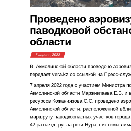
Проведено аэровиз
паводковой обстан
области
7 апреля, 2022
В Акмолинской области проведено аэровиз
передает vera.kz со ссылкой на Пресс-сл
7 апреля 2022 года с участием Министра 
Акмолинской области Маржикпаева Е.Б. и 
ресурсов Кожаниязова С.С. проведено аэр
Акмолинской области, расположенной вбли
маршруту паводкоопасных участков города 
42 разъезд, русла реки Нура, системы лим