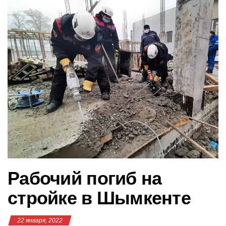
в
и
г
а
ц
и
ю
Рабочий погиб на
стройке в Шымкенте
22 января, 2022