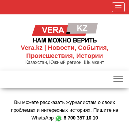
Skip
П
to
о
the
к
content
а
з
а
Vera.kz | Новости, События,
т
Происшествия, Истории
ь
Казахстан, Южный регион, Шымкент
/
С
к
р
ы
Вы можете рассказать журналистам о своих
т
ь
проблемах и интересных историях. Пишите на
н
WhatsApp
8 700 357 10 10
а